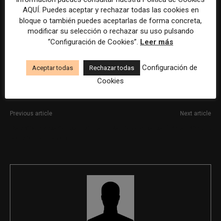
AQUÍ. Puedes aceptar y rechazar todas las cookies en
La selección y el tratamiento de la información de estas
bloque o también puedes aceptarlas de forma concreta,
modificar su selección o rechazar su uso pulsando
ofertas se ha realizado con la asistencia de herramientas
“Configuración de Cookies”.
Leer más
de inteligencia artificial, siempre bajo supervisión
humana.
Configuración de
Aceptar todas
Rechazar todas
Cookies
Previous article
Next article
Redactor/a de contenidos en
Responsable de SEO en Madrid
español en remoto