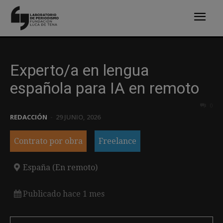
Experto/a en lengua
española para IA en remoto
0
REDACCIÓN
-
29 JUNIO, 2026
Contrato por obra
Freelance
España (En remoto)
Publicado hace 1 mes