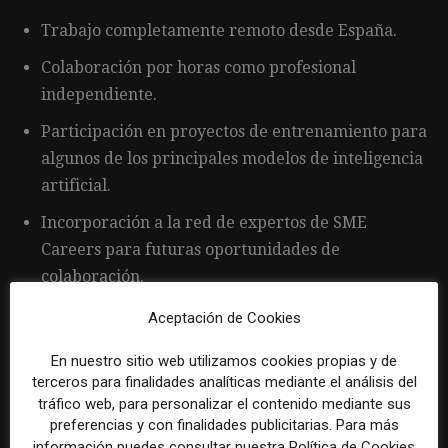
Trabajo completamente remoto desde España.
Colaboración por horas como profesional
independiente.
Participación en proyectos de entrenamiento para
algunos de los principales modelos de inteligencia
artificial.
Incorporación a la red de expertos de SME
Careers para futuras oportunidades de
colaboración.
Posibilidad de participar en proyectos
Aceptación de Cookies
internacionales relacionados con evaluación
En nuestro sitio web utilizamos cookies propias y de
lingüística e inteligencia artificial.
terceros para finalidades analíticas mediante el análisis del
tráfico web, para personalizar el contenido mediante sus
preferencias y con finalidades publicitarias. Para más
información puedes consultar nuestra Política de Cookies