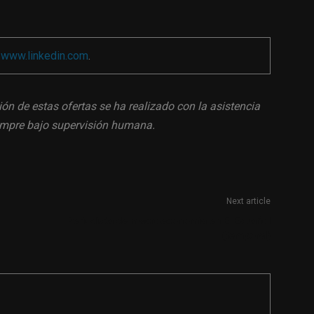
a
www.linkedin.com
.
ión de estas ofertas se ha realizado con la asistencia
siempre bajo supervisión humana.
Next article
Periodista de macroeconomía en El Español
(temporal)