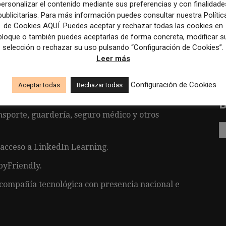
personalizar el contenido mediante sus preferencias y con finalidade
publicitarias. Para más información puedes consultar nuestra Polític
de Cookies AQUÍ. Puedes aceptar y rechazar todas las cookies en
bloque o también puedes aceptarlas de forma concreta, modificar s
selección o rechazar su uso pulsando “Configuración de Cookies”.
Leer más
ta.
os e innovadores con clientes nacionales e
Configuración de Cookies
Aceptar todas
Rechazar todas
ansporte, guardería, seguro médico y otros
 acceso a LinkedIn Learning.
byFriendly.
 compañía tecnológica con presencia nacional e