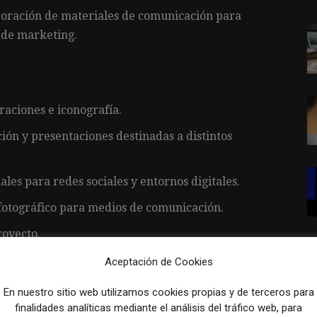
boración de materiales de comunicación para
s de marketing.
raciones e iconografía.
ión y presentaciones destinadas a distintos
les para redes sociales y entornos digitales.
 fotográfico para medios de comunicación.
royecto.
s, audios y otros contenidos audiovisuales.
Aceptación de Cookies
esentaciones, notas y discursos.
En nuestro sitio web utilizamos cookies propias y de terceros para
finalidades analíticas mediante el análisis del tráfico web, para
taciones para concursos, congresos y