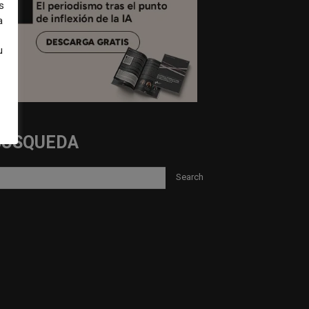
s
a
u
BUSQUEDA