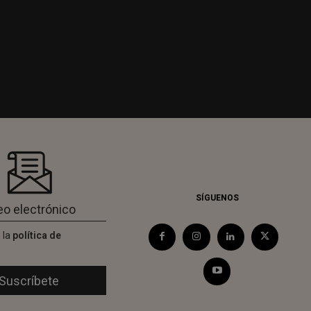
SÍGUENOS
 la
política de
d