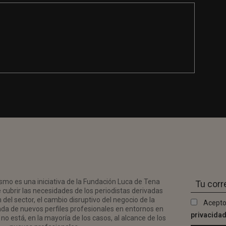
smo es una iniciativa de la Fundación Luca de Tena
 cubrir las necesidades de los periodistas derivadas
del sector, el cambio disruptivo del negocio de la
Acepto
da de nuevos perfiles profesionales en entornos en
privacida
no está, en la mayoría de los casos, al alcance de los