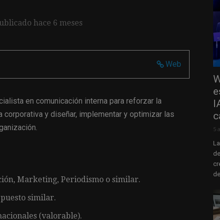
ublicado hace 6 meses
Web
W
e
alista en comunicación interna para reforzar la
I
a corporativa y diseñar, implementar y optimizar las
c
ganización.
5 
La
de
cr
de
ión, Marketing, Periodismo o similar.
puesto similar.
acionales (valorable).