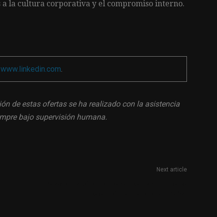
 a la cultura corporativa y el compromiso interno.
a
www.linkedin.com
.
ión de estas ofertas se ha realizado con la asistencia
siempre bajo supervisión humana.
Next article
Redactor autónomo de contenidos online de
televisión en remoto (España)