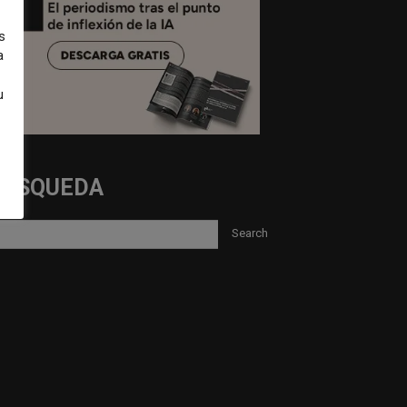
s
a
u
BUSQUEDA