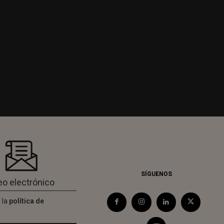
SÍGUENOS
 la
política de
d