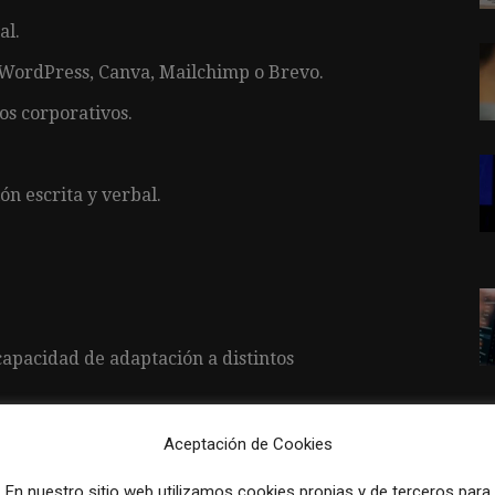
al.
WordPress, Canva, Mailchimp o Brevo.
os corporativos.
n escrita y verbal.
capacidad de adaptación a distintos
Aceptación de Cookies
En nuestro sitio web utilizamos cookies propias y de terceros para