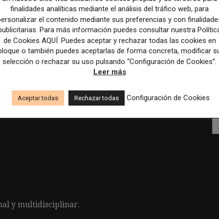
ales de comunicación interna.
finalidades analíticas mediante el análisis del tráfico web, para
personalizar el contenido mediante sus preferencias y con finalidade
coherentes y alineados con los objetivos
publicitarias. Para más información puedes consultar nuestra Polític
de Cookies AQUÍ. Puedes aceptar y rechazar todas las cookies en
bloque o también puedes aceptarlas de forma concreta, modificar s
les para garantizar la coherencia y alineación de
selección o rechazar su uso pulsando “Configuración de Cookies”.
Leer más
corporativos orientados al compromiso interno.
Configuración de Cookies
Aceptar todas
Rechazar todas
 de indicadores clave (KPI) para medir la eficacia
al y multidisciplinar.