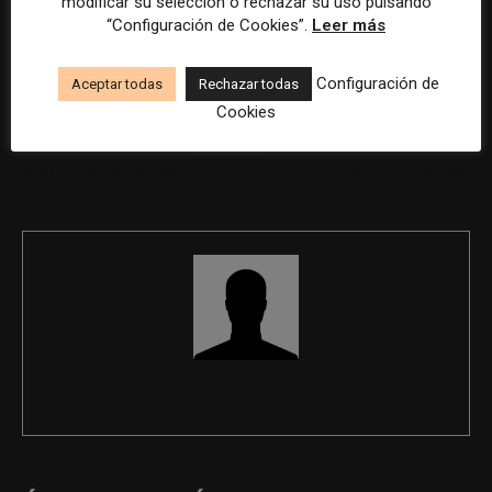
modificar su selección o rechazar su uso pulsando
“Configuración de Cookies”.
Leer más
Configuración de
Aceptar todas
Rechazar todas
Cookies
Previous article
Next article
Creador/a de contenido
Responsable de Contenidos
audiovisual en Sevilla
Externos y Canales
REDACCIÓN