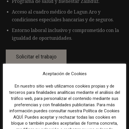
Programa de salud y bienestar Zainduz.
Acceso al cuadro médico de Lagun Aro y
condiciones especiales bancarias y de seguros.
Entorno laboral inclusivo y comprometido con la
igualdad de oportunidades.
Aceptación de Cookies
Por favor, para solicitar este trabajo visita
www.linkedin.com
.
En nuestro sitio web utilizamos cookies propias y de
terceros para finalidades analíticas mediante el análisis del
tráfico web, para personalizar el contenido mediante sus
preferencias y con finalidades publicitarias. Para más
La selección y el tratamiento de la información de estas
información puedes consultar nuestra Política de Cookies
ofertas se ha realizado con la asistencia de herramientas
AQUÍ. Puedes aceptar y rechazar todas las cookies en
de inteligencia artificial, siempre bajo supervisión
bloque o también puedes aceptarlas de forma concreta,
humana.