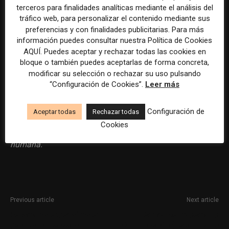
terceros para finalidades analíticas mediante el análisis del
tráfico web, para personalizar el contenido mediante sus
preferencias y con finalidades publicitarias. Para más
información puedes consultar nuestra Política de Cookies
AQUÍ. Puedes aceptar y rechazar todas las cookies en
Por favor, para solicitar este trabajo visita
bloque o también puedes aceptarlas de forma concreta,
www.linkedin.com
.
modificar su selección o rechazar su uso pulsando
“Configuración de Cookies”.
Leer más
La selección y el tratamiento de la información de estas
Configuración de
Aceptar todas
Rechazar todas
ofertas se ha realizado con la asistencia de herramientas
Cookies
de inteligencia artificial, siempre bajo supervisión
humana.
Previous article
Next article
Redactor/a especialista en
Técnico de Proyectos y
periodismo de datos
Comunicación (sector salud)