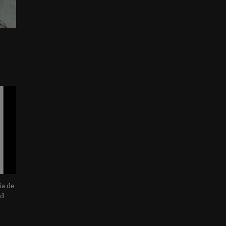
ia de
ad