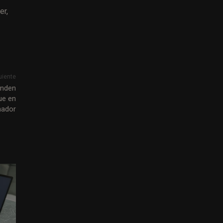
er,
uiente
enden
ue en
nador