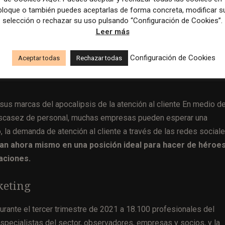
bloque o también puedes aceptarlas de forma concreta, modificar s
selección o rechazar su uso pulsando “Configuración de Cookies”.
Leer más
esafían la crisis del sector y mantienen su apuesta por
 los medios
Configuración de Cookies
Aceptar todas
Rechazar todas
us marcas del apocalipsis de la atención al cliente En medio de
a escasez de personal, muchas empresas pueden esperar una
, la demanda de atención al cliente a través de las redes social
n ahora mismo en una posición ideal para hacer de héroes
aciones.
keting
urante el tercer trimestre de 2021 a 18.100 profesionales del
specialistas del sector, observadores, empresas y socios, y la