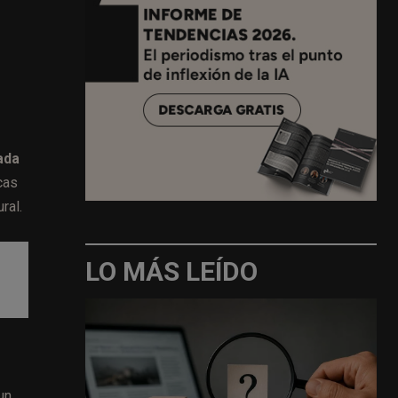
ada
cas
ral.
LO MÁS LEÍDO
un