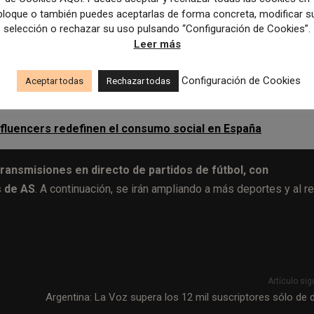
 la parte de WPO (mejora del funcionamiento de la web).
bloque o también puedes aceptarlas de forma concreta, modificar s
esponsivo)
y estándar tecnológico
, con un diseño que respeta 
selección o rechazar su uso pulsando “Configuración de Cookies”.
ptimización publicitaria. Se ha prestado especial atención a la
Leer más
sponda a las demandas del mercado actual y, al mismo tiempo,
riódico deportivo de Prisa.
Configuración de Cookies
Aceptar todas
Rechazar todas
e influencers redefinen el consumo social en España
transmisiones en directo de partidos de fútbol, con
s de AS
. A continuación, se irán ampliando a más deportes y al r
Artículo sig
Argentina: La Voz supera los 12 mil suscriptores sólo de di