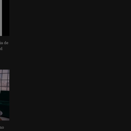
ia de
ad
 no