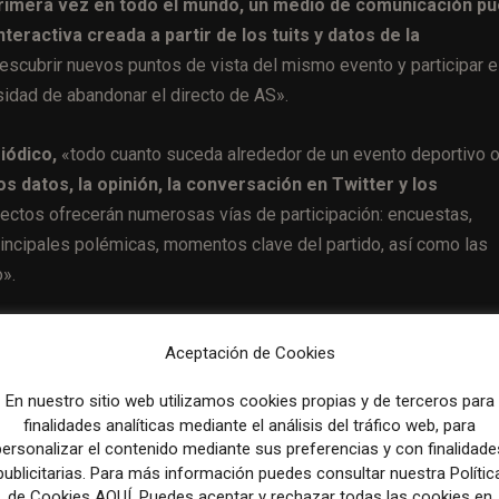
rimera vez en todo el mundo, un medio de comunicación p
teractiva creada a partir de los tuits y datos de la
scubrir nuevos puntos de vista del mismo evento y participar e
esidad de abandonar el directo de AS».
iódico,
«todo cuanto suceda alrededor de un evento deportivo 
os datos, la opinión, la conversación en Twitter y los
ectos ofrecerán numerosas vías de participación: encuestas,
rincipales polémicas, momentos clave del partido, así como las
».
añola especializada en desarrollos tecnológicos relacionados 
Aceptación de Cookies
En nuestro sitio web utilizamos cookies propias y de terceros para
finalidades analíticas mediante el análisis del tráfico web, para
personalizar el contenido mediante sus preferencias y con finalidade
publicitarias. Para más información puedes consultar nuestra Polític
r también en el aspecto técnico.
Los directos serán ahora pág
de Cookies AQUÍ. Puedes aceptar y rechazar todas las cookies en