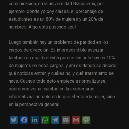
comunicación, en la universidad Blanquerna, por
ejemplo, donde yo doy clases, el porcentaje de
estudiantes es un 80% de mujeres y un 20% de
hombres. Algo está pasando aquí.
Luego también hay un problema de paridad en los
cargos de dirección. Es imprescindible avanzar
también en esa dirección porque ahí sólo hay un 10%
de mujeres en esos cargos, y ahí es donde se decide
qué noticias entran y cuáles no, y qué tratamiento se
hace. Cuando todo esto empiece a normalizarse,
podremos ver un cambio en las coberturas
informativas, no sólo en lo que afecte a la mujer, sino
en la perspectiva general.
T
F
L
W
T
E
G
M
w
a
i
h
e
m
m
e