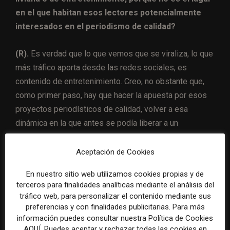
en el que habitan esos lectores potencialmente
interesados en el periodismo de calidad?
(R).
Es verdad que lo que vemos que se viraliza, lo que
más tráfico aporta desde las redes sociales, es
contenido de entretenimiento. Creo, no obstante que,
como primer paso, hay que hacer la apuesta por esos
proyectos periodísticos de calidad, volver a esa
dinámica en la que antes se podía liberar a un
periodista tres o cuatro días para hacer reportajes de
mucha calidad, y luego ya veremos lo que sucede con
Aceptación de Cookies
las redes sociales. Habrá una parte que estará ahí y la
En nuestro sitio web utilizamos cookies propias y de
podremos captar para contenidos de calidad, cuando
terceros para finalidades analíticas mediante el análisis del
hay continuidad y reiteración en el periodismo de
tráfico web, para personalizar el contenido mediante sus
calidad.
preferencias y con finalidades publicitarias. Para más
información puedes consultar nuestra Política de Cookies
AQUÍ. Puedes aceptar y rechazar todas las cookies en