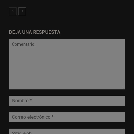
DEJA UNA RESPUESTA
Comentario:
Nomb
Corr
elect
Sitio