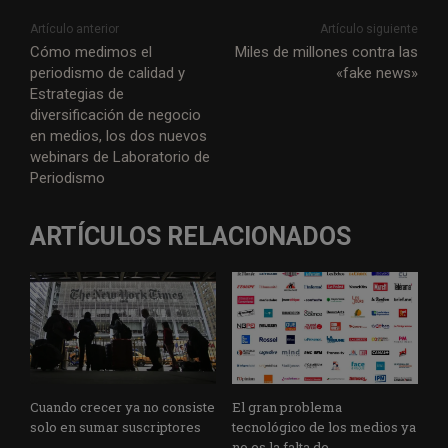
i
c
n
a
l
a
a
s
Artículo anterior
Artículo siguiente
t
e
k
t
e
i
i
s
Cómo medimos el
Miles de millones contra las
periodismo de calidad y
«fake news»
t
b
e
s
g
l
l
a
Estrategias de
e
o
d
A
r
g
diversificación de negocio
r
o
I
p
a
e
en medios, los dos nuevos
webinars de Laboratorio de
k
n
p
m
Periodismo
ARTÍCULOS RELACIONADOS
Cuando crecer ya no consiste
El gran problema
solo en sumar suscriptores
tecnológico de los medios ya
no es la falta de