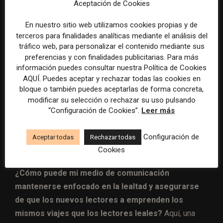
C. Se acabaron los días de los vínculos ambiguos.
Aceptación de Cookies
Los enlaces crípticos y confusos evitan que los
En nuestro sitio web utilizamos cookies propias y de
lectores hagan click. Asegúrese de que sepan que
terceros para finalidades analíticas mediante el análisis del
están siendo dirigidos a contenido que tiene un valor
tráfico web, para personalizar el contenido mediante sus
claro y que está directamente relacionado con el tema,
preferencias y con finalidades publicitarias. Para más
información puedes consultar nuestra Política de Cookies
en lugar de guiarlos a una isla sin ningún lugar adonde ir
AQUÍ. Puedes aceptar y rechazar todas las cookies en
excepto fuera de su sitio.
bloque o también puedes aceptarlas de forma concreta,
modificar su selección o rechazar su uso pulsando
Aproveche las oportunidades futuras
“Configuración de Cookies”.
Leer más
Cuando haya alcanzado los objetivos de lectores
Configuración de
Aceptar todas
Rechazar todas
leales, su siguiente pregunta debería ser:
Cookies
¿Cómo puede mi medio de comunicación
mantenerse enfocado en la lealtad y asegurarse
de que los nuevos lectores a emprenden los
mismos viajes que los lectores leales?
Aquí, una