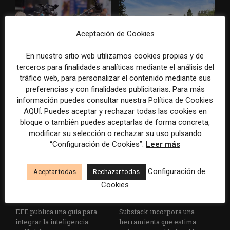
Aceptación de Cookies
En nuestro sitio web utilizamos cookies propias y de
Los Colegios de Periodistas
eBay pagará 55,7 millones de
terceros para finalidades analíticas mediante el análisis del
piden al Ministerio de
dólares por la campaña de
tráfico web, para personalizar el contenido mediante sus
Política Territorial y a la
acoso contra dos periodistas
preferencias y con finalidades publicitarias. Para más
Agencia EFE que rectifiquen
de un medio especializado
información puedes consultar nuestra Política de Cookies
convocatorias de empleo por
AQUÍ. Puedes aceptar y rechazar todas las cookies en
favorecer el intrusismo
bloque o también puedes aceptarlas de forma concreta,
modificar su selección o rechazar su uso pulsando
“Configuración de Cookies”.
Leer más
Configuración de
Aceptar todas
Rechazar todas
Cookies
EFE publica una guía para
Substack incorpora una
integrar la inteligencia
herramienta que estima