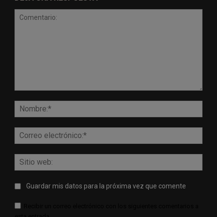
Comentario:
Nomb
Corr
elect
Sitio
web:
Guardar mis datos para la próxima vez que comente
Recibir un correo electrónico con los siguientes comentarios a
esta entrada.