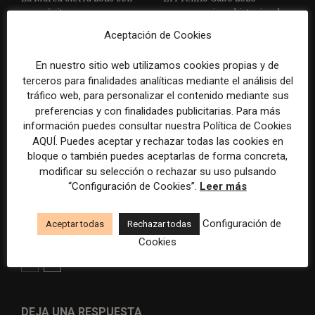
superávit, pero su
reconoce cinco historias de
cooperativa pierde 38.542
Brasil, España y El Salvador
Aceptación de Cookies
euros
sobre el poder, la memoria y
la violencia
En nuestro sitio web utilizamos cookies propias y de
terceros para finalidades analíticas mediante el análisis del
tráfico web, para personalizar el contenido mediante sus
preferencias y con finalidades publicitarias. Para más
información puedes consultar nuestra Política de Cookies
AQUÍ. Puedes aceptar y rechazar todas las cookies en
bloque o también puedes aceptarlas de forma concreta,
modificar su selección o rechazar su uso pulsando
Radio Televisión Madrid
ADEPA crea un premio
“Configuración de Cookies”.
Leer más
establece un sistema de
especial para la mejor
control para el uso de la
cobertura periodística del
Configuración de
Aceptar todas
Rechazar todas
inteligencia artificial
Mundial 2026
Cookies
DEJA UNA RESPUESTA