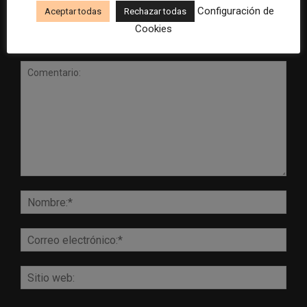
Configuración de
Aceptar todas
Rechazar todas
Cookies
DEJA UNA RESPUESTA
Comentario:
Nomb
Corr
elect
Sitio
web: