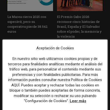
La Marea cierra 2025 con
El Premio Gabo 2026
superávit, pero su
reconoce cinco historias de
cooperativa pierde 38.542
Brasil, España y El Salvador
euros
sobre el poder, la memoria y
la violencia
Aceptación de Cookies
En nuestro sitio web utilizamos cookies propias y de
terceros para finalidades analíticas mediante el análisis del
tráfico web, para personalizar el contenido mediante sus
preferencias y con finalidades publicitarias. Para más
información puedes consultar nuestra Política de Cookies
Radio Televisión Madrid
ADEPA crea un premio
AQUÍ. Puedes aceptar y rechazar todas las cookies en
establece un sistema de
especial para la mejor
bloque o también puedes aceptarlas de forma concreta,
control para el uso de la
cobertura periodística del
modificar su selección o rechazar su uso pulsando
inteligencia artificial
Mundial 2026
“Configuración de Cookies”.
Leer más