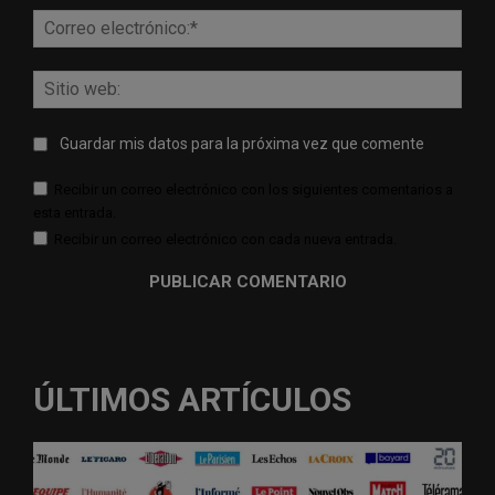
Corr
elect
Sitio
web:
Guardar mis datos para la próxima vez que comente
Recibir un correo electrónico con los siguientes comentarios a
esta entrada.
Recibir un correo electrónico con cada nueva entrada.
ÚLTIMOS ARTÍCULOS