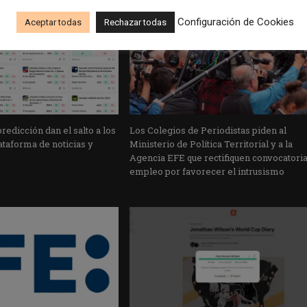
Configuración de Cookies
Aceptar todas
Rechazar todas
edicción dan el salto a los
Los Colegios de Periodistas piden al
taforma de noticias y
Ministerio de Política Territorial y a la
Agencia EFE que rectifiquen convocatori
empleo por favorecer el intrusismo