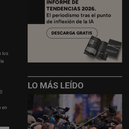
n los
la
LO MÁS LEÍDO
60
o en