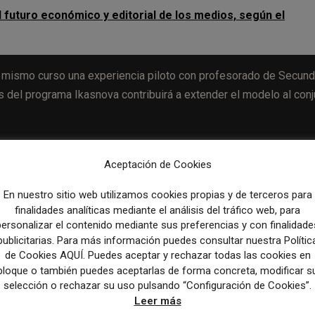
l futuro económico y editorial de los medios, según el
e mismo curso una experiencia piloto con profesorado de Secund
s del programa Ikasnova contribuirá a extender el modelo al conj
Aceptación de Cookies
Artículo sig
En nuestro sitio web utilizamos cookies propias y de terceros para
El Colegio de Periodistas pide que la titulación sea requisit
finalidades analíticas mediante el análisis del tráfico web, para
optar a plazas públicas en comunicación en Anda
personalizar el contenido mediante sus preferencias y con finalidade
publicitarias. Para más información puedes consultar nuestra Polític
de Cookies AQUÍ. Puedes aceptar y rechazar todas las cookies en
bloque o también puedes aceptarlas de forma concreta, modificar s
selección o rechazar su uso pulsando “Configuración de Cookies”.
Leer más