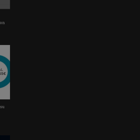
con
 su