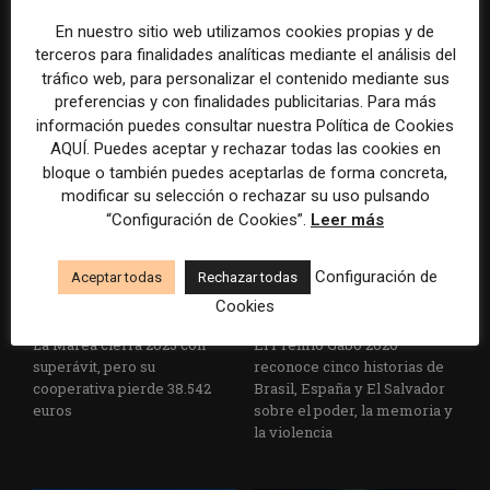
En nuestro sitio web utilizamos cookies propias y de
terceros para finalidades analíticas mediante el análisis del
La Universidad CEU
Paul Krugman alerta del
tráfico web, para personalizar el contenido mediante sus
Cardenal Herrera presenta
avance de los
preferencias y con finalidades publicitarias. Para más
un informe con pautas para
multimillonarios sobre los
información puedes consultar nuestra Política de Cookies
informar sobre el suicidio
medios y las plataformas
AQUÍ. Puedes aceptar y rechazar todas las cookies en
bloque o también puedes aceptarlas de forma concreta,
modificar su selección o rechazar su uso pulsando
“Configuración de Cookies”.
Leer más
Configuración de
Aceptar todas
Rechazar todas
Cookies
La Marea cierra 2025 con
El Premio Gabo 2026
superávit, pero su
reconoce cinco historias de
cooperativa pierde 38.542
Brasil, España y El Salvador
euros
sobre el poder, la memoria y
la violencia