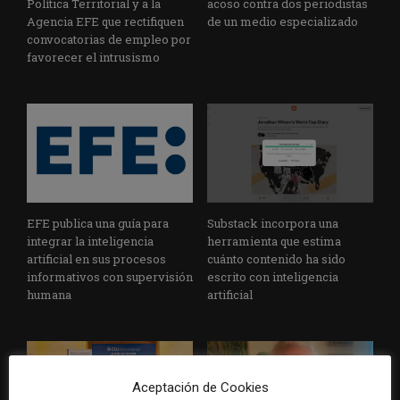
Política Territorial y a la
acoso contra dos periodistas
Agencia EFE que rectifiquen
de un medio especializado
convocatorias de empleo por
favorecer el intrusismo
EFE publica una guía para
Substack incorpora una
integrar la inteligencia
herramienta que estima
artificial en sus procesos
cuánto contenido ha sido
informativos con supervisión
escrito con inteligencia
humana
artificial
Aceptación de Cookies