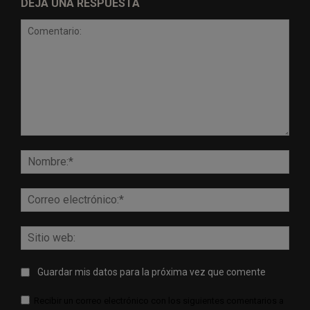
DEJA UNA RESPUESTA
Comentario:
Nomb
Corr
elect
Sitio
web:
Guardar mis datos para la próxima vez que comente
Recibir un correo electrónico con los siguientes comentarios a