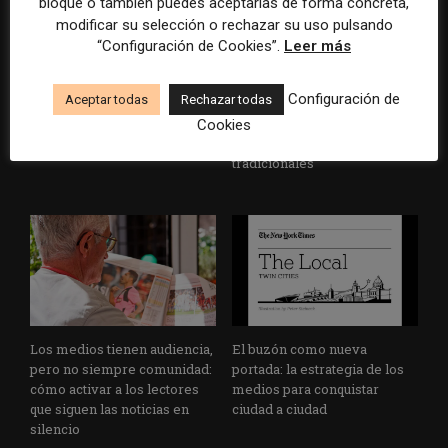
bloque o también puedes aceptarlas de forma concreta,
modificar su selección o rechazar su uso pulsando
“Configuración de Cookies”.
Leer más
Configuración de
Aceptar todas
Rechazar todas
Veinte ejemplos de uso de la
La bolsa ha borrado hasta el
IA en redacciones, productos
98% del valor de algunos
Cookies
y negocios periodísticos
grandes grupos de prensa
tradicionales
Los medios tienen audiencia,
El buzón como nueva
pero no siempre comunidad:
portada: la estrategia de los
cómo activar a los lectores
medios para conquistar
que siguen las noticias en
ciudad a ciudad
silencio