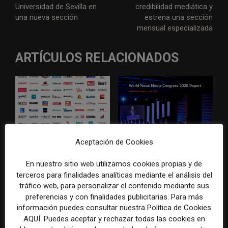
Universidad de Sevilla en
credibilidad mediática y
una nueva sección
estrena una sección
mensual especializada
ARTÍCULOS RELACIONADOS
Aceptación de Cookies
El gran problema
WAN-IFRA reúne las
tecnológico de los medios ya
principales estrategias de los
En nuestro sitio web utilizamos cookies propias y de
no es la falta de
medios ante la IA, la pérdida
terceros para finalidades analíticas mediante el análisis del
herramientas, sino su
de ingresos y los cambios de
desconexión
consumo
tráfico web, para personalizar el contenido mediante sus
preferencias y con finalidades publicitarias. Para más
información puedes consultar nuestra Política de Cookies
AQUÍ. Puedes aceptar y rechazar todas las cookies en