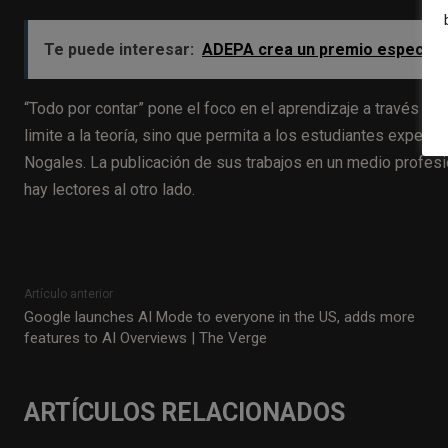
Te puede interesar:
ADEPA crea un premio especial p
“Todo por contar” pone el foco en el aprendizaje a través de
limite a la teoría, sino que permita a los estudiantes experi
Nogales. La publicación de sus trabajos en un medio profesi
hay lectores al otro lado.
Artículo anterior
Google launches AI Mode to everyone in the US, adds more
features to AI Overviews | The Verge
ARTÍCULOS RELACIONADOS