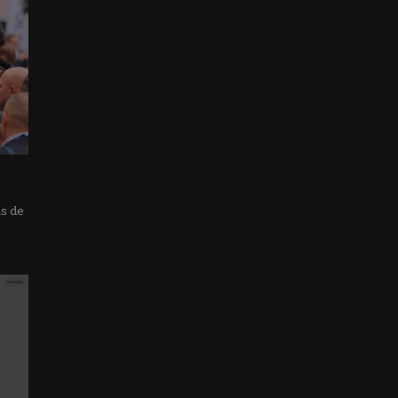
as de