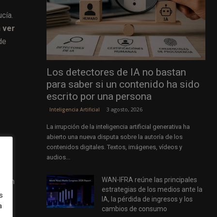
cía.
 ver
de
Los detectores de IA no bastan
para saber si un contenido ha sido
escrito por una persona
3 agosto, 2026
Inteligencia Artificial
La irrupción de la inteligencia artificial generativa ha
abierto una nueva disputa sobre la autoría de los
contenidos digitales. Textos, imágenes, vídeos y
audios...
WAN-IFRA reúne las principales
En un
estrategias de los medios ante la
lor
s
IA, la pérdida de ingresos y los
a
cambios de consumo