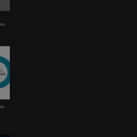
con
 su