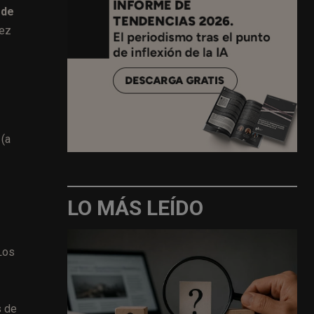
 de
vez
 (a
LO MÁS LEÍDO
 Los
s de