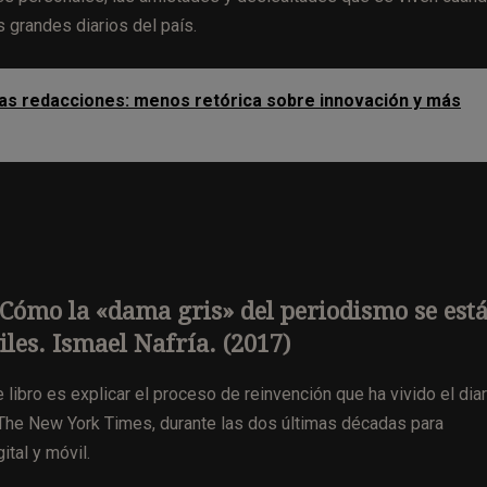
 grandes diarios del país.
las redacciones: menos retórica sobre innovación y más
Cómo la «dama gris» del periodismo se est
iles. Ismael Nafría. (2017)
e libro es explicar el proceso de reinvención que ha vivido el diar
The New York Times, durante las dos últimas décadas para
ital y móvil.