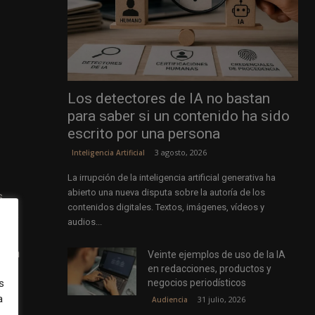
Los detectores de IA no bastan
para saber si un contenido ha sido
escrito por una persona
3 agosto, 2026
Inteligencia Artificial
La irrupción de la inteligencia artificial generativa ha
abierto una nueva disputa sobre la autoría de los
s
contenidos digitales. Textos, imágenes, vídeos y
ores
audios...
s de
exión
Veinte ejemplos de uso de la IA
en redacciones, productos y
do,
negocios periodísticos
s
 y
a
31 julio, 2026
Audiencia
evas