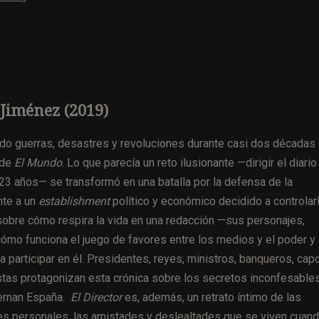
 Jiménez (2019)
do guerras, desastres y revoluciones durante casi dos décadas
 de
El Mundo
. Lo que parecía un reto ilusionante —dirigir el diario
 23 años— se transformó en una batalla por la defensa de la
nte a un
establishment
político y económico decidido a controlarl
sobre cómo respira la vida en una redacción —sus personajes,
cómo funciona el juego de favores entre los medios y el poder y
 participar en él. Presidentes, reyes, ministros, banqueros, cap
istas protagonizan esta crónica sobre los secretos inconfesable
iernan España.
El Director
es, además, un retrato íntimo de las
ones personales, las amistades y deslealtades que se viven cuan