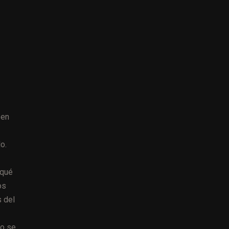
 en
o.
 qué
os
s del
do se