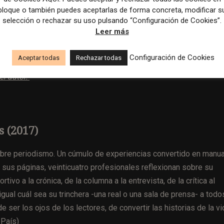
los customer media. Es otro de los libros sobre periodismo más
bloque o también puedes aceptarlas de forma concreta, modificar s
selección o rechazar su uso pulsando “Configuración de Cookies”.
Leer más
Configuración de Cookies
Aceptar todas
Rechazar todas
el autor.
 (2017)
obre periodismo. Un cúmulo de experiencias convertido en manua
 sus páginas, veinticuatro profesionales reflexionan sobre su
tivo a la crónica, de la columna a la entrevista, de la crítica al
gual cuál sea su trinchera -una real o una sala de prensa- a todo
de ser los ojos de los lectores, de convertir las historias de la vi
 País
)