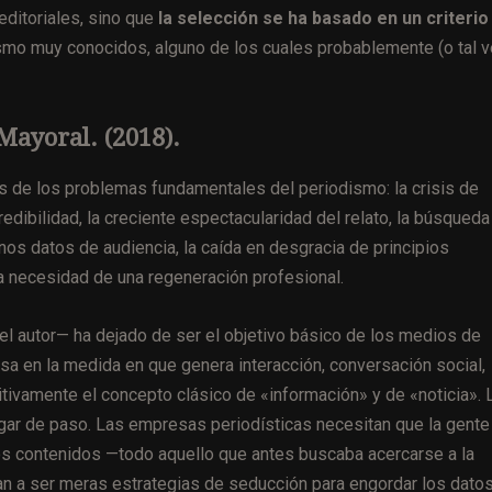
ditoriales, sino que
la selección se ha basado en un criterio
ismo muy conocidos, alguno de los cuales probablemente (o tal 
Mayoral. (2018).
s de los problemas fundamentales del periodismo: la crisis de
redibilidad, la creciente espectacularidad del relato, la búsqueda
os datos de audiencia, la caída en desgracia de principios
a necesidad de una regeneración profesional.
el autor— ha dejado de ser el objetivo básico de los medios de
sa en la medida en que genera interacción, conversación social,
initivamente el concepto clásico de «información» y de «noticia».
ugar de paso. Las empresas periodísticas necesitan que la gente
Los contenidos —todo aquello que antes buscaba acercarse a la
an a ser meras estrategias de seducción para engordar los dato