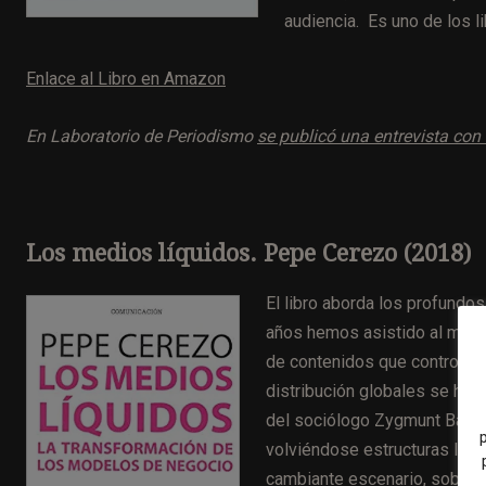
audiencia. Es uno de los 
Enlace al Libro en Amazon
En Laboratorio de Periodismo
se publicó una entrevista con 
Los medios líquidos. Pepe Cerezo (2018)
El libro aborda los profund
años hemos asistido al mayor
de contenidos que controlaba
distribución globales se han 
del sociólogo Zygmunt Baum
volviéndose estructuras líqu
cambiante escenario, sobrev