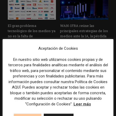
El gran problema
WAN-IFRA reúne las
tecnológico de los medios ya
principales estrategias de los
no es la falta de
medios ante la IA, la pérdida
herramientas, sino su
de ingresos y los cambios de
desconexión
consumo
Aceptación de Cookies
En nuestro sitio web utilizamos cookies propias y de
terceros para finalidades analíticas mediante el análisis del
tráfico web, para personalizar el contenido mediante sus
preferencias y con finalidades publicitarias. Para más
información puedes consultar nuestra Política de Cookies
AQUÍ. Puedes aceptar y rechazar todas las cookies en
bloque o también puedes aceptarlas de forma concreta,
Veinte ejemplos de uso de la
La bolsa ha borrado hasta el
modificar su selección o rechazar su uso pulsando
IA en redacciones, productos
98% del valor de algunos
“Configuración de Cookies”.
Leer más
y negocios periodísticos
grandes grupos de prensa
tradicionales