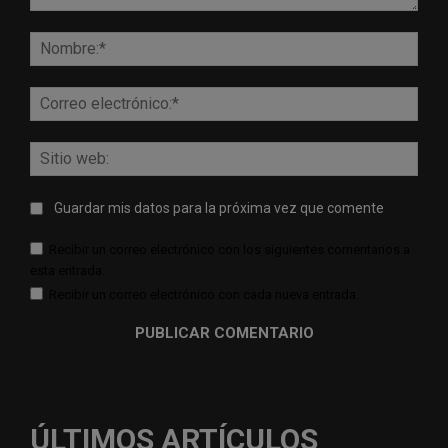
Comentario:
Nomb
Corr
elect
Sitio
web:
Guardar mis datos para la próxima vez que comente
Recibir un correo electrónico con los siguientes comentarios a
esta entrada.
Recibir un correo electrónico con cada nueva entrada.
ÚLTIMOS ARTÍCULOS