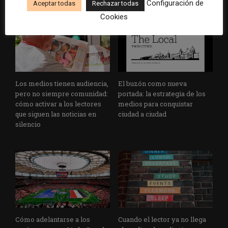
Configuración de
Aceptar todas
Rechazar todas
Cookies
Los medios tienen audiencia,
El buzón como nueva
pero no siempre comunidad:
portada: la estrategia de los
cómo activar a los lectores
medios para conquistar
que siguen las noticias en
ciudad a ciudad
silencio
Cómo adelantarse a los
Cuando el lector ya no llega