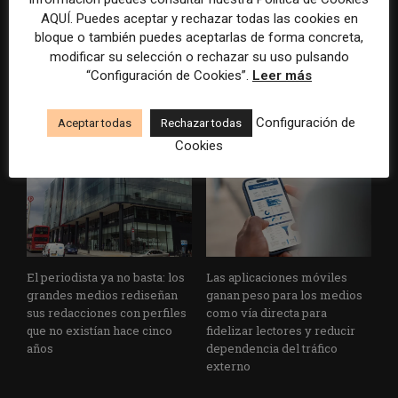
AQUÍ. Puedes aceptar y rechazar todas las cookies en
bloque o también puedes aceptarlas de forma concreta,
modificar su selección o rechazar su uso pulsando
Usar la IA solo para producir
Doce lecciones de Oxford
más rápido no transformará
para las redacciones: menos
“Configuración de Cookies”.
Leer más
el periodismo
retórica sobre innovación y
más método periodístico
Configuración de
Aceptar todas
Rechazar todas
Cookies
El periodista ya no basta: los
Las aplicaciones móviles
grandes medios rediseñan
ganan peso para los medios
sus redacciones con perfiles
como vía directa para
que no existían hace cinco
fidelizar lectores y reducir
años
dependencia del tráfico
externo