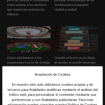
cómo activar a los lectores
medios para conquistar
que siguen las noticias en
ciudad a ciudad
silencio
Cómo adelantarse a los
Cuando el lector ya no llega
resúmenes con IA de Google
al medio, el medio tiene que
en las noticias de última hora:
llegar a sus rutinas
el ejemplo de USA Today
Aceptación de Cookies
durante el Mundial de...
En nuestro sitio web utilizamos cookies propias y de
terceros para finalidades analíticas mediante el análisis del
tráfico web, para personalizar el contenido mediante sus
preferencias y con finalidades publicitarias. Para más
información puedes consultar nuestra Política de Cookies