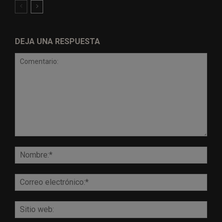
DEJA UNA RESPUESTA
Comentario:
Nomb
Corr
elect
Sitio
web: