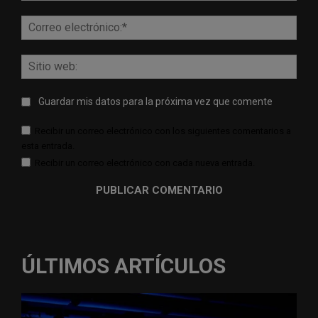
Corr
elect
Sitio
web:
Guardar mis datos para la próxima vez que comente
Recibir un correo electrónico con los siguientes comentarios a
esta entrada.
Recibir un correo electrónico con cada nueva entrada.
ÚLTIMOS ARTÍCULOS