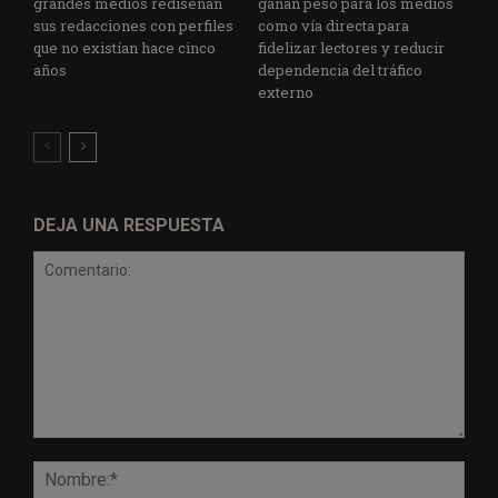
grandes medios rediseñan
ganan peso para los medios
sus redacciones con perfiles
como vía directa para
que no existían hace cinco
fidelizar lectores y reducir
años
dependencia del tráfico
externo
DEJA UNA RESPUESTA
Comentario:
Nomb