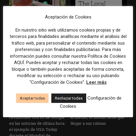
Aceptación de Cookies
En nuestro sitio web utilizamos cookies propias y de
Los medios tienen audiencia,
El buzón como nueva
pero no siempre comunidad:
portada: la estrategia de los
terceros para finalidades analíticas mediante el análisis del
cómo activar a los lectores
medios para conquistar
tráfico web, para personalizar el contenido mediante sus
que siguen las noticias en
ciudad a ciudad
preferencias y con finalidades publicitarias. Para más
silencio
información puedes consultar nuestra Política de Cookies
AQUÍ. Puedes aceptar y rechazar todas las cookies en
bloque o también puedes aceptarlas de forma concreta,
modificar su selección o rechazar su uso pulsando
“Configuración de Cookies”.
Leer más
Configuración de
Aceptar todas
Rechazar todas
Cookies
Cómo adelantarse a los
Cuando el lector ya no llega
resúmenes con IA de Google
al medio, el medio tiene que
en las noticias de última hora:
llegar a sus rutinas
el ejemplo de USA Today
durante el Mundial de...