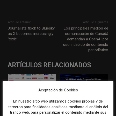
Artículo anterior
Artículo siguiente
Journalists flock to Bluesky
Los principales medios de
as X becomes increasingly
comunicación de Canadá
‘toxic’
demandan a OpenAI por
uso indebido de contenido
periodístico
ARTÍCULOS RELACIONADOS
Aceptación de Cookies
En nuestro sitio web utilizamos cookies propias y de
terceros para finalidades analíticas mediante el análisis del
El gran problema
WAN-IFRA reúne las
tráfico web, para personalizar el contenido mediante sus
tecnológico de los medios ya
principales estrategias de los