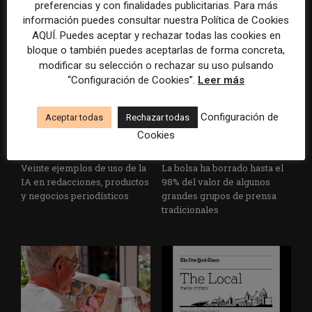
preferencias y con finalidades publicitarias. Para más
no es la falta de
medios ante la IA, la pérdida
información puedes consultar nuestra Política de Cookies
herramientas, sino su
de ingresos y los cambios de
AQUÍ. Puedes aceptar y rechazar todas las cookies en
desconexión
consumo
bloque o también puedes aceptarlas de forma concreta,
modificar su selección o rechazar su uso pulsando
“Configuración de Cookies”.
Leer más
Configuración de
Aceptar todas
Rechazar todas
Cookies
Veinte ejemplos de uso de la
La bolsa ha borrado hasta el
IA en redacciones, productos
98% del valor de algunos
y negocios periodísticos
grandes grupos de prensa
tradicionales