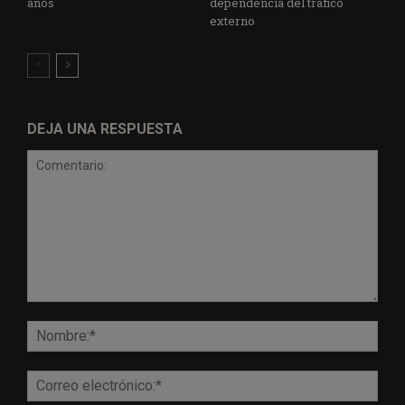
años
dependencia del tráfico
externo
DEJA UNA RESPUESTA
Comentario:
Nomb
Corr
elect