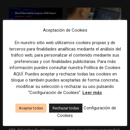
Aceptación de Cookies
En nuestro sitio web utilizamos cookies propias y de
WAN-IFRA reúne las
Veinte ejemplos de uso de la
terceros para finalidades analíticas mediante el análisis del
principales estrategias de los
IA en redacciones, productos
tráfico web, para personalizar el contenido mediante sus
medios ante la IA, la pérdida
y negocios periodísticos
preferencias y con finalidades publicitarias. Para más
de ingresos y los cambios de
información puedes consultar nuestra Política de Cookies
consumo
AQUÍ. Puedes aceptar y rechazar todas las cookies en
bloque o también puedes aceptarlas de forma concreta,
modificar su selección o rechazar su uso pulsando
“Configuración de Cookies”.
Leer más
Configuración de
Aceptar todas
Rechazar todas
Cookies
La bolsa ha borrado hasta el
Los medios tienen audiencia,
98% del valor de algunos
pero no siempre comunidad: