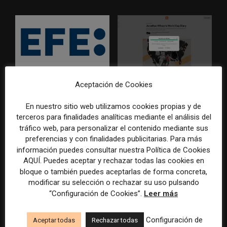
EFE publica una guía para
Substack incorpora una
Aceptación de Cookies
integrar la inteligencia
herramienta que estima
artificial en sus procesos
cuánto contenido ha sido
En nuestro sitio web utilizamos cookies propias y de
informativos con supervisión
escrito con inteligencia
terceros para finalidades analíticas mediante el análisis del
humana
artificial
tráfico web, para personalizar el contenido mediante sus
preferencias y con finalidades publicitarias. Para más
información puedes consultar nuestra Política de Cookies
AQUÍ. Puedes aceptar y rechazar todas las cookies en
bloque o también puedes aceptarlas de forma concreta,
modificar su selección o rechazar su uso pulsando
“Configuración de Cookies”.
Leer más
La Universidad CEU
Paul Krugman alerta del
Configuración de
Aceptar todas
Rechazar todas