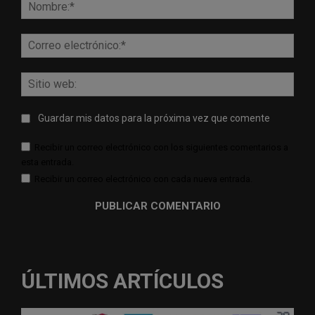
Nomb
Corr
elect
Sitio
web:
Guardar mis datos para la próxima vez que comente
Recibir un correo electrónico con los siguientes comentarios a
esta entrada.
Recibir un correo electrónico con cada nueva entrada.
ÚLTIMOS ARTÍCULOS