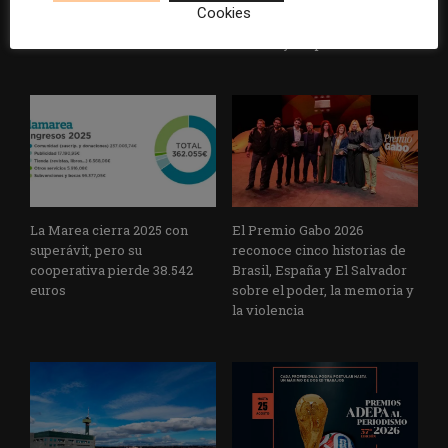
Cardenal Herrera presenta
avance de los
Cookies
un informe con pautas para
multimillonarios sobre los
informar sobre el suicidio
medios y las plataformas
La Marea cierra 2025 con
El Premio Gabo 2026
superávit, pero su
reconoce cinco historias de
cooperativa pierde 38.542
Brasil, España y El Salvador
euros
sobre el poder, la memoria y
la violencia