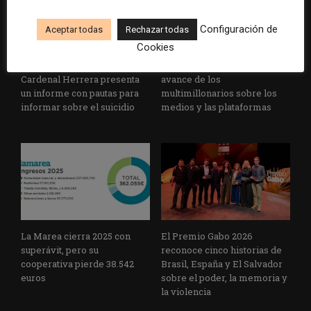
Configuración de
Aceptar todas
Rechazar todas
Cookies
La Universidad CEU
Paul Krugman alerta del
Cardenal Herrera presenta
avance de los
un informe con pautas para
multimillonarios sobre los
informar sobre el suicidio
medios y las plataformas
La Marea cierra 2025 con
El Premio Gabo 2026
superávit, pero su
reconoce cinco historias de
cooperativa pierde 38.542
Brasil, España y El Salvador
euros
sobre el poder, la memoria y
la violencia