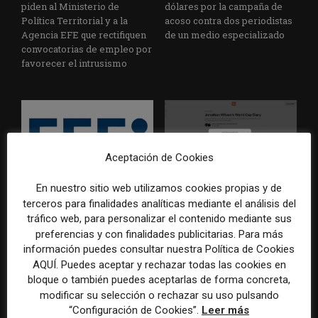
piden al Ministerio de
dólares por la campaña de
Política Territorial y a la
acoso contra dos periodistas
Agencia EFE que rectifiquen
de un medio especializado
convocatorias de empleo por
favorecer el intrusismo
Aceptación de Cookies
En nuestro sitio web utilizamos cookies propias y de
EFE publica una guía para
Substack incorpora una
terceros para finalidades analíticas mediante el análisis del
integrar la inteligencia
herramienta que estima
tráfico web, para personalizar el contenido mediante sus
artificial en sus procesos
cuánto contenido ha sido
preferencias y con finalidades publicitarias. Para más
informativos con supervisión
escrito con inteligencia
información puedes consultar nuestra Política de Cookies
humana
artificial
AQUÍ. Puedes aceptar y rechazar todas las cookies en
bloque o también puedes aceptarlas de forma concreta,
modificar su selección o rechazar su uso pulsando
“Configuración de Cookies”.
Leer más