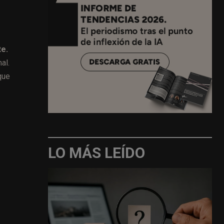
te.
al.
que
LO MÁS LEÍDO