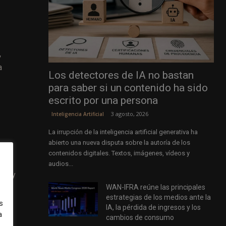
,
a
Los detectores de IA no bastan
para saber si un contenido ha sido
escrito por una persona
3 agosto, 2026
Inteligencia Artificial
La irrupción de la inteligencia artificial generativa ha
abierto una nueva disputa sobre la autoría de los
contenidos digitales. Textos, imágenes, vídeos y
iñas
audios...
K hoy
WAN-IFRA reúne las principales
n.
estrategias de los medios ante la
iben
s
IA, la pérdida de ingresos y los
a
lió
cambios de consumo