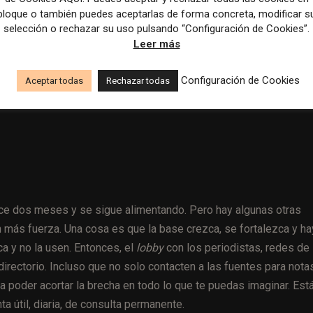
n esos años en 10 temas, como migración, transparencia, justic
bloque o también puedes aceptarlas de forma concreta, modificar s
ujeres expertas. En las elecciones seccionales de 2019 hubo una
selección o rechazar su uso pulsando “Configuración de Cookies”.
ron en GK qué implicaba que gane el partido Sí. Era un tema polít
Leer más
tos sexuales. Tratamos de poner el tema de género en agenda tod
ón. En 2021 serán las elecciones presidenciales en Ecuador.
Configuración de Cookies
Aceptar todas
Rechazar todas
an a salir 10 análisis de mujeres de la base de Voces Expertas.
hace dos meses y se sigue alimentando. Pero hay algunas otras
n más fuerza. Una cosa es que la base crezca, se fortalezca y ha
a y no la usen. Entonces, el
lobby
con los periodistas, redes de
irectorio. Incluso que no solo contacten a las fuentes para nota
a poder acortar la brecha en todo lo que te puedas imaginar. Está
ta útil, diaria, de consulta permanente.