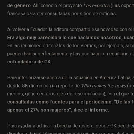
de género
. Allí conoció el proyecto
Les expertes
(
Las expert
francesa para ser consultadas por sitios de noticias.
Al volver a Ecuador, la editora compartió esa novedad con el
Era algo muy parecido a lo que hacíamos nosotros, usar
En las reuniones editoriales de los viernes, por ejemplo, si
pueden hablar perfectamente y hay que hacer un equilibrio d
cofundadora de GK
.
Para interiorizarse acerca de la situación en América Latina
desde GK dieron con un reporte de
Who makes the news
(po
medios, género y otros ejes de discriminación), con el que
t
consultadas como fuentes para el periodismo. “De las f
apenas el 27% son mujeres”, dice el informe.
Para ayudar a achicar la brecha de género, desde GK decidie
directorio digital latinoamericano de mujeres especialistas e