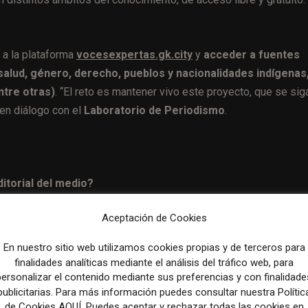
a la plataforma
vocesexpertas.gk.city
y
acceder a fuentes
salud, género, derecho,
pueblos y nacionalidades indígenas
ntre otras)
.
“El reto es mantener vivo este proyecto, que se sig
en diálogo con el
Laboratorio de Periodismo
.
ditorial del medio?
Aceptación de Cookies
se cubre solamente derechos de las mujeres y derechos de las n
n intentando seguir una transversalidad en tema de género. En G
En nuestro sitio web utilizamos cookies propias y de terceros para
cción somos mujeres menos uno, que es hombre. Es una decisió
finalidades analíticas mediante el análisis del tráfico web, para
mujeres. Desde entonces, GK ha tenido muchas mujeres que escr
personalizar el contenido mediante sus preferencias y con finalidade
publicitarias. Para más información puedes consultar nuestra Polític
Expertas”, en 2017, cuando el ex presidente Rafael Correa cump
de Cookies AQUÍ. Puedes aceptar y rechazar todas las cookies en