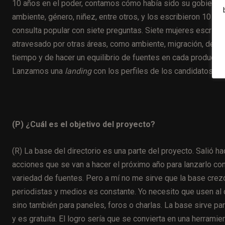
10 años en el poder, contamos cómo había sido su gobierno e
ambiente, género, niñez, entre otros, y los escribieron 10 m
consulta popular con siete preguntas. Siete mujeres escribie
atravesado por otras áreas, como ambiente, migración, deli
tiempo y de hacer un equilibrio de fuentes en cada producci
Lanzamos una
landing
con los perfiles de los candidatos y v
(P) ¿
Cuál es el objetivo del proyecto?
(R) La base del directorio es una parte del proyecto. Salió 
acciones que se van a hacer el próximo año para lanzarlo co
variedad de fuentes. Pero a mí no me sirve que la base crezc
periodistas y medios es constante. Yo necesito que usen al d
sino también para paneles, foros o charlas. La base sirve par
y es gratuita. El logro sería que se convierta en una herramien