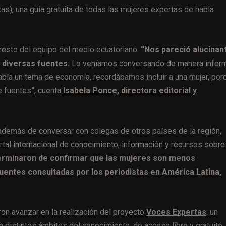
as), una guía
gratuita de todas las mujeres expertas de habla
 resto del equipo del medio ecuatoriano.
“Nos pareció alucinan
 diversas fuentes.
Lo veníamos conversando de manera inform
 había un tema de economía, recordábamos incluir a una mujer, por
e fuentes”, cuenta
Isabela Ponce, directora editorial y
, además de conversar con colegas de otros países de la región,
rtal internacional de conocimiento, información y recursos sobre
erminaron de confirmar que las
mujeres son menos
uentes consultadas por los periodistas en América Latina,
ron avanzar en la realización del proyecto
Voces Expertas
:
un
n distintos ámbitos del conocimiento, de acceso libre y gratuito.