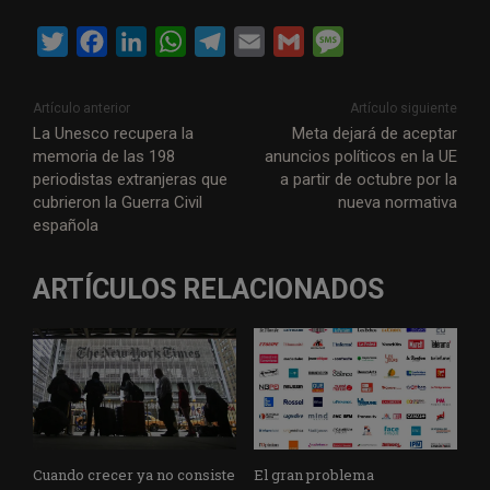
T
F
L
W
T
E
G
M
w
a
i
h
e
m
m
e
i
c
n
a
l
a
a
s
Artículo anterior
Artículo siguiente
t
e
k
t
e
i
i
s
La Unesco recupera la
Meta dejará de aceptar
memoria de las 198
anuncios políticos en la UE
t
b
e
s
g
l
l
a
periodistas extranjeras que
a partir de octubre por la
e
o
d
A
r
g
cubrieron la Guerra Civil
nueva normativa
r
o
I
p
a
e
española
k
n
p
m
ARTÍCULOS RELACIONADOS
Cuando crecer ya no consiste
El gran problema