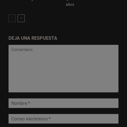
años
DEJA UNA RESPUESTA
Comentario:
Nomb
Corr
elect