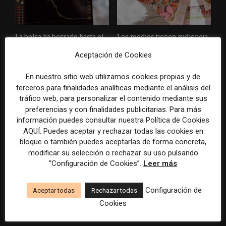
La bolsa ha borrado hasta el
Los medios tienen audiencia,
98% del valor de algunos
pero no siempre comunidad:
Aceptación de Cookies
grandes grupos de prensa
cómo activar a los lectores
tradicionales
que siguen las noticias en
silencio
En nuestro sitio web utilizamos cookies propias y de
terceros para finalidades analíticas mediante el análisis del
tráfico web, para personalizar el contenido mediante sus
preferencias y con finalidades publicitarias. Para más
información puedes consultar nuestra Política de Cookies
AQUÍ. Puedes aceptar y rechazar todas las cookies en
bloque o también puedes aceptarlas de forma concreta,
modificar su selección o rechazar su uso pulsando
“Configuración de Cookies”.
Leer más
El buzón como nueva
Cómo adelantarse a los
portada: la estrategia de los
resúmenes con IA de Google
Configuración de
medios para conquistar
en las noticias de última hora:
Aceptar todas
Rechazar todas
ciudad a ciudad
el ejemplo de USA Today
Cookies
durante el Mundial de...