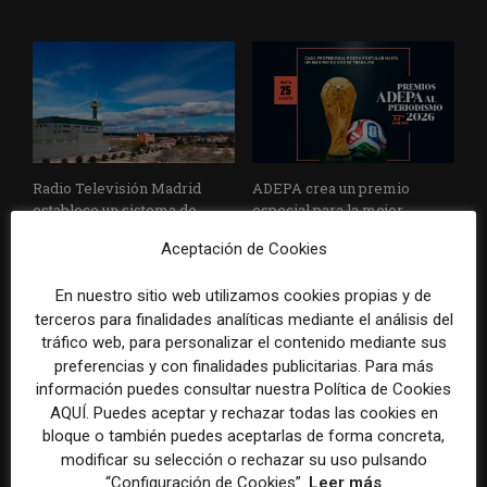
Radio Televisión Madrid
ADEPA crea un premio
establece un sistema de
especial para la mejor
control para el uso de la
cobertura periodística del
Aceptación de Cookies
inteligencia artificial
Mundial 2026
En nuestro sitio web utilizamos cookies propias y de
terceros para finalidades analíticas mediante el análisis del
tráfico web, para personalizar el contenido mediante sus
preferencias y con finalidades publicitarias. Para más
DEJA UNA RESPUESTA
información puedes consultar nuestra Política de Cookies
AQUÍ. Puedes aceptar y rechazar todas las cookies en
bloque o también puedes aceptarlas de forma concreta,
modificar su selección o rechazar su uso pulsando
“Configuración de Cookies”.
Leer más