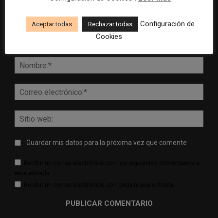
Configuración de
Aceptar todas
Rechazar todas
Cookies
Comentario:
Nomb
Corr
elect
Sitio
web:
Guardar mis datos para la próxima vez que comente
Recibir un correo electrónico con los siguientes comentarios a
esta entrada.
Recibir un correo electrónico con cada nueva entrada.