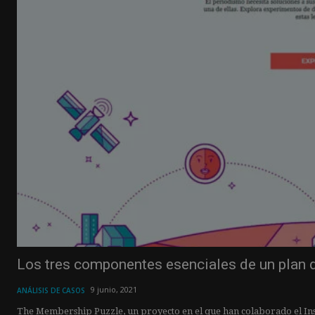
Los tres componentes esenciales de un plan
9 junio, 2021
ANÁLISIS DE CASOS
The Membership Puzzle, un proyecto en el que han colaborado el Insti