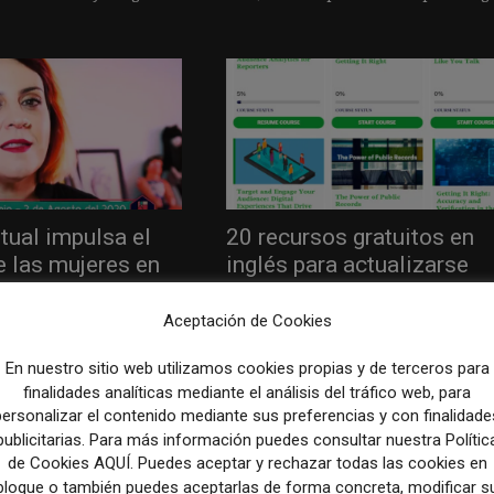
tual impulsa el
20 recursos gratuitos en
e las mujeres en
inglés para actualizarse
mérica Latina...
como periodista
Aceptación de Cookies
020
24 marzo, 2020
CURSOS
todavía faltan más mujeres
Algunos centros de formación de periodis
En nuestro sitio web utilizamos cookies propias y de terceros para
 redacciones. Si bien en los
centros educativos o webs educativas en
finalidades analíticas mediante el análisis del tráfico web, para
 avances, dado que hay
general han ido abriendo sus contenidos
personalizar el contenido mediante sus preferencias y con finalidade
..
orientados a periodistas para poder...
publicitarias. Para más información puedes consultar nuestra Polític
de Cookies AQUÍ. Puedes aceptar y rechazar todas las cookies en
bloque o también puedes aceptarlas de forma concreta, modificar s