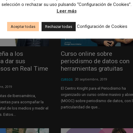
selección o rechazar su uso pulsando “Configuración de Cookies”.
Leer más
Configuración de Cookies
Aceptar todas
Rechazar todas
ña a los
Curso online sobre
 a dar sus
periodismo de datos con
asos en Real Time
herramientas gratuitas
20 septiembre, 2019
CURSOS
re, 2019
El Centro Knight para el Periodismo ha
organizado un curso online masivo y abie
stas de Iberoamérica,
(MOOC) sobre periodismo de datos, con l
mientas para acompañar la
particularidad de que...
ital de los medios y medir el
s. Estos...