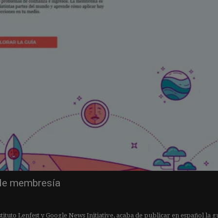
 de membresía
tuto Lenfest y Google News Initiative, acaba de publicar en español la gu