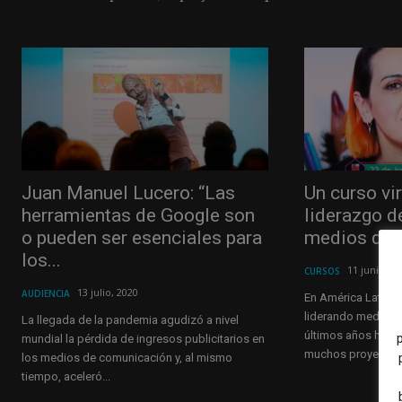
Juan Manuel Lucero: “Las
Un curso vir
herramientas de Google son
liderazgo d
o pueden ser esenciales para
medios de A
los...
11 junio, 2
CURSOS
13 julio, 2020
AUDIENCIA
En América Latina 
liderando medios y
La llegada de la pandemia agudizó a nivel
últimos años hubo
mundial la pérdida de ingresos publicitarios en
muchos proyectos.
los medios de comunicación y, al mismo
tiempo, aceleró...