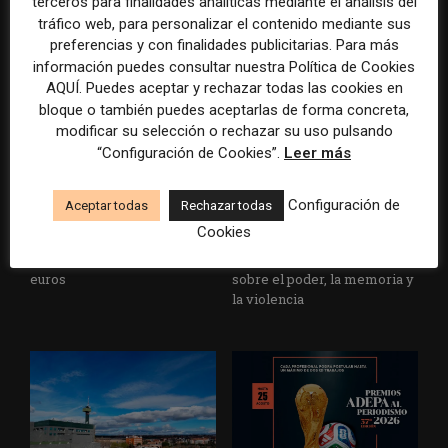
terceros para finalidades analíticas mediante el análisis del
un informe con pautas para
multimillonarios sobre los
tráfico web, para personalizar el contenido mediante sus
informar sobre el suicidio
medios y las plataformas
preferencias y con finalidades publicitarias. Para más
información puedes consultar nuestra Política de Cookies
AQUÍ. Puedes aceptar y rechazar todas las cookies en
bloque o también puedes aceptarlas de forma concreta,
modificar su selección o rechazar su uso pulsando
“Configuración de Cookies”.
Leer más
Configuración de
Aceptar todas
Rechazar todas
La Marea cierra 2025 con
El Premio Gabo 2026
Cookies
superávit, pero su
reconoce cinco historias de
cooperativa pierde 38.542
Brasil, España y El Salvador
euros
sobre el poder, la memoria y
la violencia