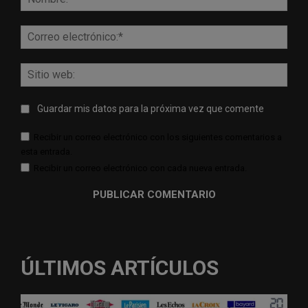
Corr
elect
Sitio
web:
Guardar mis datos para la próxima vez que comente
Recibir un correo electrónico con los siguientes comentarios a
esta entrada.
Recibir un correo electrónico con cada nueva entrada.
ÚLTIMOS ARTÍCULOS