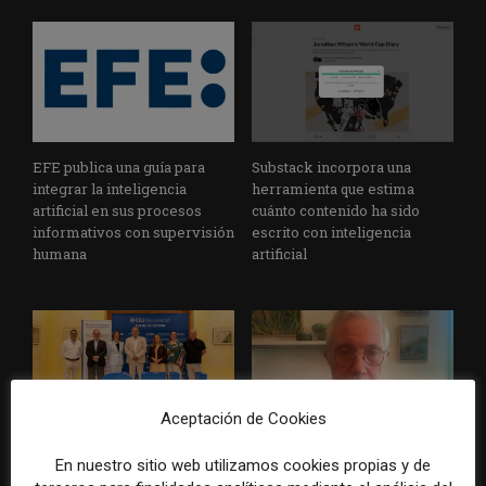
EFE publica una guía para
Substack incorpora una
integrar la inteligencia
herramienta que estima
artificial en sus procesos
cuánto contenido ha sido
informativos con supervisión
escrito con inteligencia
humana
artificial
Aceptación de Cookies
La Universidad CEU
Paul Krugman alerta del
En nuestro sitio web utilizamos cookies propias y de
Cardenal Herrera presenta
avance de los