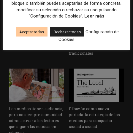
bloque o también puedes aceptarlas de forma concreta,
modificar su selección o rechazar su uso pulsando
“Configuración de Cookies”.
Leer más
Configuración de
Aceptar todas
Rechazar todas
Veinte ejemplos de uso de la
La bolsa ha borrado hasta el
Cookies
IA en redacciones, productos
98% del valor de algunos
y negocios periodísticos
grandes grupos de prensa
tradicionales
Los medios tienen audiencia,
El buzón como nueva
pero no siempre comunidad:
portada: la estrategia de los
cómo activar a los lectores
medios para conquistar
que siguen las noticias en
ciudad a ciudad
silencio