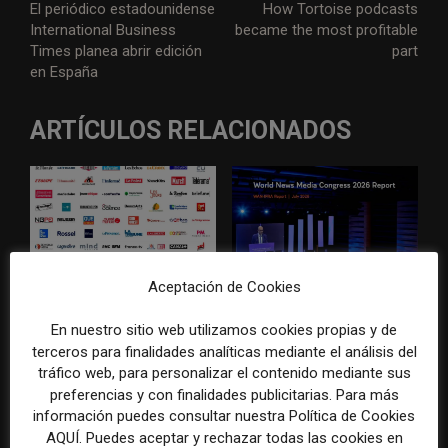
El periódico estadounidense
How Tortoise podcasts
International Business
became the most profitable
Times planea abrir edición
part
en España
ARTÍCULOS RELACIONADOS
Aceptación de Cookies
El gran problema
WAN-IFRA reúne las
tecnológico de los medios ya
principales estrategias de los
En nuestro sitio web utilizamos cookies propias y de
no es la falta de
medios ante la IA, la pérdida
terceros para finalidades analíticas mediante el análisis del
herramientas, sino su
de ingresos y los cambios de
tráfico web, para personalizar el contenido mediante sus
desconexión
consumo
preferencias y con finalidades publicitarias. Para más
información puedes consultar nuestra Política de Cookies
AQUÍ. Puedes aceptar y rechazar todas las cookies en