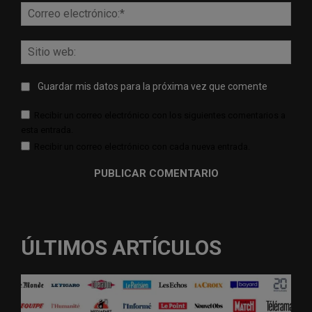
Corr
elect
Sitio
web:
Guardar mis datos para la próxima vez que comente
Recibir un correo electrónico con los siguientes comentarios a
esta entrada.
Recibir un correo electrónico con cada nueva entrada.
ÚLTIMOS ARTÍCULOS