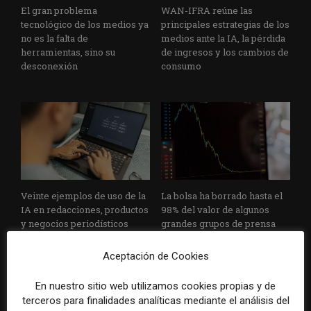
El gran problema
WAN-IFRA reúne las
tecnológico de los medios ya
principales estrategias de los
no es la falta de
medios ante la IA, la pérdida
herramientas, sino su
de ingresos y los cambios de
desconexión
consumo
Veinte ejemplos de uso de la
La bolsa ha borrado hasta el
IA en redacciones, productos
98% del valor de algunos
y negocios periodísticos
grandes grupos de prensa
tradicionales
Aceptación de Cookies
En nuestro sitio web utilizamos cookies propias y de
terceros para finalidades analíticas mediante el análisis del