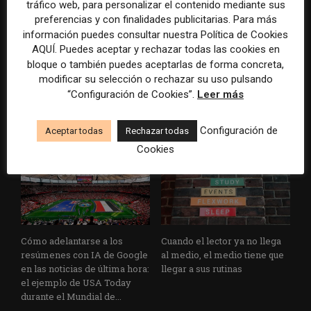
tráfico web, para personalizar el contenido mediante sus
preferencias y con finalidades publicitarias. Para más
información puedes consultar nuestra Política de Cookies
AQUÍ. Puedes aceptar y rechazar todas las cookies en
Los medios tienen audiencia,
El buzón como nueva
bloque o también puedes aceptarlas de forma concreta,
pero no siempre comunidad:
portada: la estrategia de los
modificar su selección o rechazar su uso pulsando
cómo activar a los lectores
medios para conquistar
“Configuración de Cookies”.
Leer más
que siguen las noticias en
ciudad a ciudad
silencio
Configuración de
Aceptar todas
Rechazar todas
Cookies
Cómo adelantarse a los
Cuando el lector ya no llega
resúmenes con IA de Google
al medio, el medio tiene que
en las noticias de última hora:
llegar a sus rutinas
el ejemplo de USA Today
durante el Mundial de...