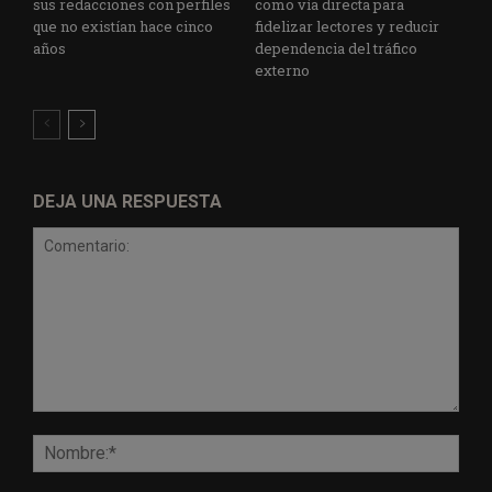
sus redacciones con perfiles
como vía directa para
que no existían hace cinco
fidelizar lectores y reducir
años
dependencia del tráfico
externo
DEJA UNA RESPUESTA
Comentario:
Nomb