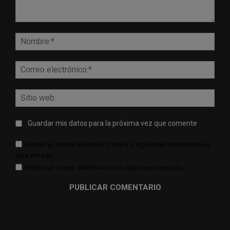
Comentario:
Nomb
Corr
elect
Sitio
web:
Guardar mis datos para la próxima vez que comente
Recibir un correo electrónico con los siguientes comentarios a
esta entrada.
Recibir un correo electrónico con cada nueva entrada.