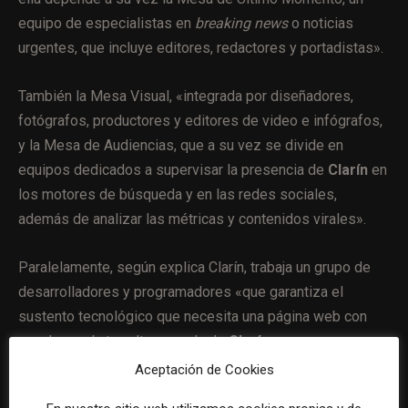
equipo de especialistas en
breaking news
o noticias
urgentes, que incluye editores, redactores y portadistas».
También la Mesa Visual, «integrada por diseñadores,
fotógrafos, productores y editores de video e infógrafos,
y la Mesa de Audiencias, que a su vez se divide en
equipos dedicados a supervisar la presencia de
Clarín
en
los motores de búsqueda y en las redes sociales,
además de analizar las métricas y contenidos virales».
Paralelamente, según explica Clarín, trabaja un grupo de
desarrolladores y programadores «que garantiza el
sustento tecnológico que necesita una página web con
una demanda tan alta como la de
Clarín»
.
Aceptación de Cookies