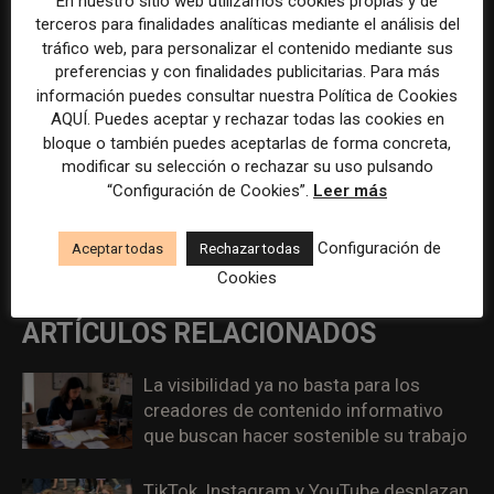
En nuestro sitio web utilizamos cookies propias y de
terceros para finalidades analíticas mediante el análisis del
tráfico web, para personalizar el contenido mediante sus
preferencias y con finalidades publicitarias. Para más
información puedes consultar nuestra Política de Cookies
ETIQUETAS
Argentina
Clarín
AQUÍ. Puedes aceptar y rechazar todas las cookies en
bloque o también puedes aceptarlas de forma concreta,
Artículo anterior
Artículo siguiente
modificar su selección o rechazar su uso pulsando
Axel Springer compra parte de
Google y el EJC lanzan el
“Configuración de Cookies”.
Leer más
una plataforma inmobiliaria
programa News Impact
para diversificar negocio
Network para futuros líderes
Configuración de
Aceptar todas
Rechazar todas
de medios
Cookies
ARTÍCULOS RELACIONADOS
La visibilidad ya no basta para los
creadores de contenido informativo
que buscan hacer sostenible su trabajo
TikTok, Instagram y YouTube desplazan