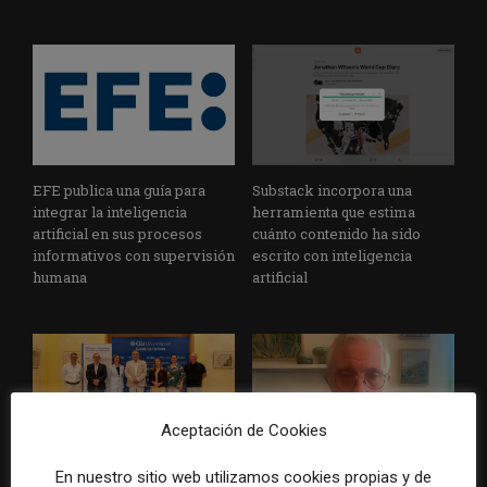
EFE publica una guía para
Substack incorpora una
integrar la inteligencia
herramienta que estima
artificial en sus procesos
cuánto contenido ha sido
informativos con supervisión
escrito con inteligencia
humana
artificial
Aceptación de Cookies
En nuestro sitio web utilizamos cookies propias y de
La Universidad CEU
Paul Krugman alerta del