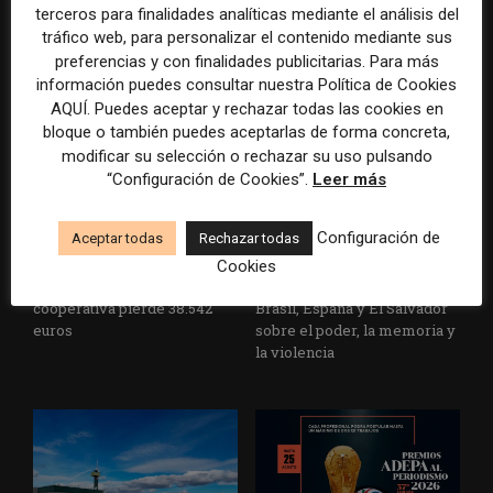
terceros para finalidades analíticas mediante el análisis del
Cardenal Herrera presenta
avance de los
un informe con pautas para
multimillonarios sobre los
tráfico web, para personalizar el contenido mediante sus
informar sobre el suicidio
medios y las plataformas
preferencias y con finalidades publicitarias. Para más
información puedes consultar nuestra Política de Cookies
AQUÍ. Puedes aceptar y rechazar todas las cookies en
bloque o también puedes aceptarlas de forma concreta,
modificar su selección o rechazar su uso pulsando
“Configuración de Cookies”.
Leer más
Configuración de
Aceptar todas
Rechazar todas
La Marea cierra 2025 con
El Premio Gabo 2026
Cookies
superávit, pero su
reconoce cinco historias de
cooperativa pierde 38.542
Brasil, España y El Salvador
euros
sobre el poder, la memoria y
la violencia