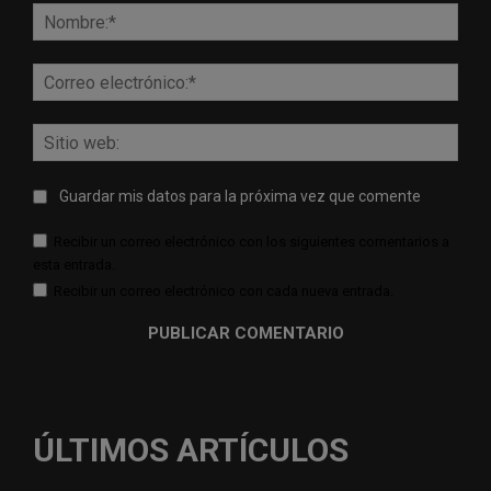
Nomb
Corr
elect
Sitio
web:
Guardar mis datos para la próxima vez que comente
Recibir un correo electrónico con los siguientes comentarios a
esta entrada.
Recibir un correo electrónico con cada nueva entrada.
ÚLTIMOS ARTÍCULOS