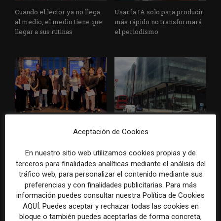
Cuando el lector ya no llega
Usar la IA solo para producir
al medio, el medio tiene que
más rápido no transformará
llegar a sus rutinas
el periodismo
Doce lecciones de Oxford
El periodista ya no basta: los
Aceptación de Cookies
para las redacciones: menos
grandes medios rediseñan
retórica sobre innovación y
sus redacciones con perfiles
En nuestro sitio web utilizamos cookies propias y de
más método periodístico
que no existían hace cinco
años
terceros para finalidades analíticas mediante el análisis del
tráfico web, para personalizar el contenido mediante sus
preferencias y con finalidades publicitarias. Para más
información puedes consultar nuestra Política de Cookies
AQUÍ. Puedes aceptar y rechazar todas las cookies en
bloque o también puedes aceptarlas de forma concreta,