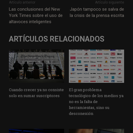
Artículo anterior
Artículo siguiente
k
n
p
m
Las conclusiones del New
Japón tampoco se salva de
York Times sobre el uso de
la crisis de la prensa escrita
altavoces inteligentes
ARTÍCULOS RELACIONADOS
Cuando crecer ya no consiste
El gran problema
solo en sumar suscriptores
tecnológico de los medios ya
no es la falta de
herramientas, sino su
desconexión