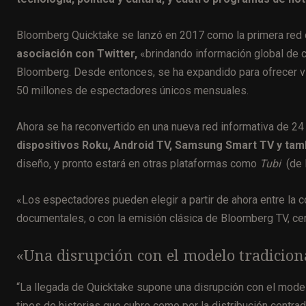
Bloomberg Quicktake se lanzó en 2017 como la primera red 
asociación con Twitter,
«brindando información global de c
Bloomberg. Desde entonces, se ha expandido para ofrecer v
50 millones de espectadores únicos mensuales.
Ahora se ha reconvertido en una nueva red informativa de 24
dispositivos Roku, Android TV, Samsung Smart TV y tam
diseño, y pronto estará en otras plataformas como
Tubi
(de l
«Los espectadores pueden elegir a partir de ahora entre la 
documentales, o con la emisión clásica de Bloomberg TV, cent
«Una disrupción con el modelo tradiciona
“La llegada de Quicktake supone una disrupción con el modelo 
tipos de historias que cubre como por la distribución centra