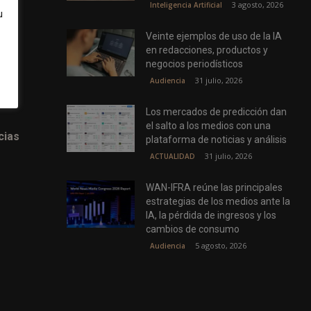
3 agosto, 2026
Inteligencia Artificial
u
ias
Veinte ejemplos de uso de la IA
en redacciones, productos y
negocios periodísticos
31 julio, 2026
Audiencia
 con
Los mercados de predicción dan
el salto a los medios con una
cias
plataforma de noticias y análisis
31 julio, 2026
ACTUALIDAD
WAN-IFRA reúne las principales
estrategias de los medios ante la
IA, la pérdida de ingresos y los
cambios de consumo
5 agosto, 2026
Audiencia