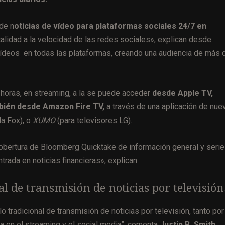
de n
oticias de vídeo para plataformas sociales 24/7 en
alidad a la velocidad de las redes sociales», explican desde
ídeos en todas las plataformas, creando una audiencia de más 
 horas, en streaming, a la se puede acceder
desde Apple TV,
bién desde Amazon Fire TV,
a través de una aplicación de nue
a Fox), o
XUMO
(para televisores LG).
cobertura de Bloomberg Quicktake de información general y seri
rada en noticias financieras», explican.
l de transmisión de noticias por televisión
tradicional de transmisión de noticias por televisión, tanto por
da en el streaming y el social media”, comenta
Justin B. Smith,