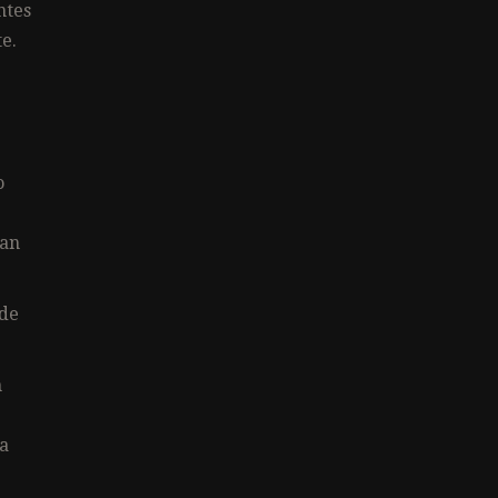
ntes
e.
o
tan
 de
n
na