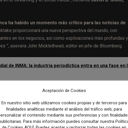
nca ha habido un momento más crítico para las noticias de
ktake proporcionará una nueva perspectiva del mundo, con
tantes en los negocios, así como explicaciones más profundas y
ares ”, asevera John Micklethwait, editor en jefe de Bloomberg.
l de INMA: la industria periodística entra en una fase en 
Aceptación de Cookies
gran historia en lugar de ofrecer un resum
En nuestro sitio web utilizamos cookies propias y de terceros para
finalidades analíticas mediante el análisis del tráfico web, para
m EST);
Tómese un descanso
(12 pm EST);
Tome la iniciativa
(4:
personalizar el contenido mediante sus preferencias y con finalidade
publicitarias. Para más información puedes consultar nuestra Polític
de Cookies AQUÍ. Puedes aceptar y rechazar todas las cookies en