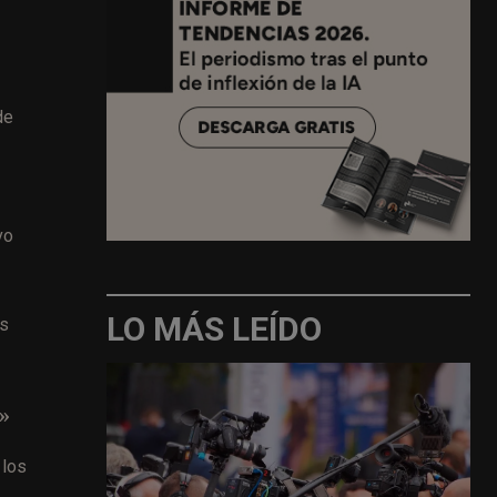
de
vo
LO MÁS LEÍDO
es
»
 los