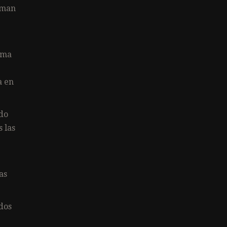
orman
rma
a en
ndo
 las
as
idos