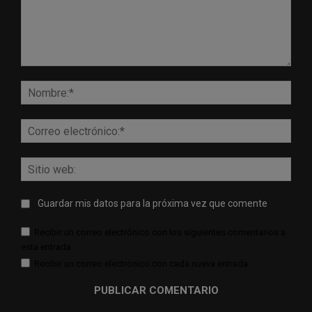
Comentario:
Nomb
Corr
elect
Sitio
web:
Guardar mis datos para la próxima vez que comente
Recibir un correo electrónico con los siguientes comentarios a
esta entrada.
Recibir un correo electrónico con cada nueva entrada.