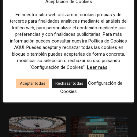
Veinte ejemplos de uso de la
La bolsa ha borrado hasta el
Aceptación de Cookies
IA en redacciones, productos
98% del valor de algunos
y negocios periodísticos
grandes grupos de prensa
En nuestro sitio web utilizamos cookies propias y de
tradicionales
terceros para finalidades analíticas mediante el análisis del
tráfico web, para personalizar el contenido mediante sus
preferencias y con finalidades publicitarias. Para más
información puedes consultar nuestra Política de Cookies
AQUÍ. Puedes aceptar y rechazar todas las cookies en
bloque o también puedes aceptarlas de forma concreta,
modificar su selección o rechazar su uso pulsando
“Configuración de Cookies”.
Leer más
Los medios tienen audiencia,
El buzón como nueva
pero no siempre comunidad:
portada: la estrategia de los
Configuración de
Aceptar todas
Rechazar todas
cómo activar a los lectores
medios para conquistar
Cookies
que siguen las noticias en
ciudad a ciudad
silencio