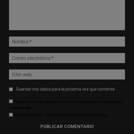
Comentario:
Nomb
Corr
elect
Sitio
web:
Guardar mis datos para la próxima vez que comente
Recibir un correo electrónico con los siguientes comentarios a
esta entrada.
Recibir un correo electrónico con cada nueva entrada.