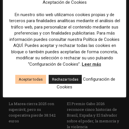
Aceptación de Cookies
En nuestro sitio web utilizamos cookies propias y de
terceros para finalidades analíticas mediante el análisis del
tráfico web, para personalizar el contenido mediante sus
La Universidad CEU
Paul Krugman alerta del
preferencias y con finalidades publicitarias. Para más
Cardenal Herrera presenta
avance de los
información puedes consultar nuestra Política de Cookies
un informe con pautas para
multimillonarios sobre los
AQUÍ. Puedes aceptar y rechazar todas las cookies en
informar sobre el suicidio
medios y las plataformas
bloque o también puedes aceptarlas de forma concreta,
modificar su selección o rechazar su uso pulsando
“Configuración de Cookies”.
Leer más
Configuración de
Aceptar todas
Rechazar todas
Cookies
La Marea cierra 2025 con
El Premio Gabo 2026
superávit, pero su
reconoce cinco historias de
cooperativa pierde 38.542
Brasil, España y El Salvador
euros
sobre el poder, la memoria y
la violencia