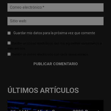
Corr
elect
Sitio
web:
Guardar mis datos para la próxima vez que comente
Recibir un correo electrónico con los siguientes comentarios a
esta entrada.
Recibir un correo electrónico con cada nueva entrada.
ÚLTIMOS ARTÍCULOS