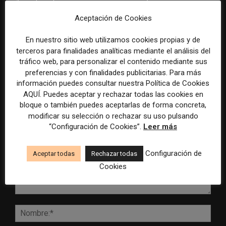
como vía directa para
presión sobre los periodistas
fidelizar lectores y reducir
en 2026
Aceptación de Cookies
dependencia del tráfico
externo
En nuestro sitio web utilizamos cookies propias y de
terceros para finalidades analíticas mediante el análisis del
tráfico web, para personalizar el contenido mediante sus
preferencias y con finalidades publicitarias. Para más
información puedes consultar nuestra Política de Cookies
AQUÍ. Puedes aceptar y rechazar todas las cookies en
DEJA UNA RESPUESTA
bloque o también puedes aceptarlas de forma concreta,
modificar su selección o rechazar su uso pulsando
“Configuración de Cookies”.
Leer más
Configuración de
Aceptar todas
Rechazar todas
Cookies
Comentario:
Nomb