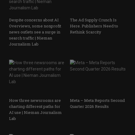
Despite concerns about AI
The Ad Supply Crunch Is
Overviews, some nonprofit
Here. Publishers Need to
news outlets see a surge in
Rethink Scarcity
search traffic | Nieman
Journalism Lab
How three newsrooms are
Meta – Meta Reports Second
charting different paths for
Quarter 2026 Results
AI use | Nieman Journalism
Lab