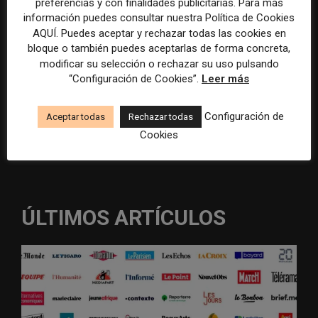
preferencias y con finalidades publicitarias. Para más
Sitio
información puedes consultar nuestra Política de Cookies
web:
AQUÍ. Puedes aceptar y rechazar todas las cookies en
bloque o también puedes aceptarlas de forma concreta,
Guardar mis datos para la próxima vez que comente
modificar su selección o rechazar su uso pulsando
“Configuración de Cookies”.
Leer más
Recibir un correo electrónico con los siguientes comentarios a
esta entrada.
Recibir un correo electrónico con cada nueva entrada.
Configuración de
Aceptar todas
Rechazar todas
Cookies
ÚLTIMOS ARTÍCULOS