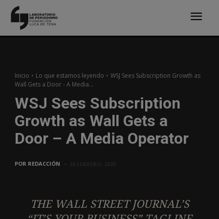
Inicio
Lo que estamos leyendo
WSJ Sees Subscription Growth as
Wall Gets a Door - A Media...
WSJ Sees Subscription
Growth as Wall Gets a
Door – A Media Operator
POR
REDACCIÓN
26 FEBRERO, 2025
THE WALL STREET JOURNAL’S
“IT’S YOUR BUSINESS” TAGLINE