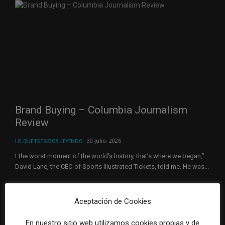
Brand Buying – Columbia Journalism
Review
30 julio, 2026
LO QUE ESTAMOS LEYENDO
t the worst moment of the world’s history, that’s where we began,”
David Lane, the CEO of Sports Illustrated Tickets, told me. He was...
Aceptación de Cookies
En nuestro sitio web utilizamos cookies propias y de