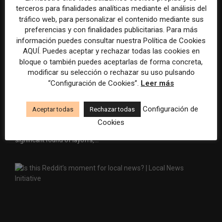
terceros para finalidades analíticas mediante el análisis del
tráfico web, para personalizar el contenido mediante sus
preferencias y con finalidades publicitarias. Para más
información puedes consultar nuestra Política de Cookies
AQUÍ. Puedes aceptar y rechazar todas las cookies en
bloque o también puedes aceptarlas de forma concreta,
BuzzFeed and HuffPost to Lay Off 180
modificar su selección o rechazar su uso pulsando
“Configuración de Cookies”.
Leer más
Staffers
29 julio, 2026
LO QUE ESTAMOS LEYENDO
Configuración de
Aceptar todas
Rechazar todas
In the first major restructuring move of Byron Allen‘s ownership
Cookies
tenure, BuzzFeed, HuffPost and Tasty are set to undergo a
significant round of layoffs,...