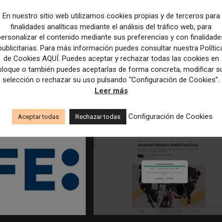
En nuestro sitio web utilizamos cookies propias y de terceros para
finalidades analíticas mediante el análisis del tráfico web, para
personalizar el contenido mediante sus preferencias y con finalidade
publicitarias. Para más información puedes consultar nuestra Polític
de Cookies AQUÍ. Puedes aceptar y rechazar todas las cookies en
bloque o también puedes aceptarlas de forma concreta, modificar s
edicción dan el salto a los
Los Colegios de Periodistas piden al
selección o rechazar su uso pulsando “Configuración de Cookies”.
taforma de noticias y
Ministerio de Política Territorial y a la
Leer más
Agencia EFE que rectifiquen convocatori
empleo por favorecer el intrusismo
Configuración de Cookies
Aceptar todas
Rechazar todas