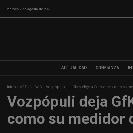
viernes 7 de agosto de 2026
ACTUALIDAD
CONFIANZA
IN
Inicio
ACTUALIDAD
Vozpópuli deja GfK y elige a Comscore como su me
Vozpópuli deja Gf
como su medidor 