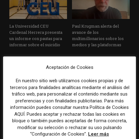
La Universidad CEU
Paul Krugman alerta del
Cardenal Herrera presenta
avance de los
un informe con pautas para
multimillonarios sobre los
informar sobre el suicidio
medios y las plataformas
Aceptación de Cookies
En nuestro sitio web utilizamos cookies propias y de
terceros para finalidades analíticas mediante el análisis del
tráfico web, para personalizar el contenido mediante sus
preferencias y con finalidades publicitarias. Para más
La Marea cierra 2025 con
El Premio Gabo 2026
información puedes consultar nuestra Política de Cookies
superávit, pero su
reconoce cinco historias de
AQUÍ. Puedes aceptar y rechazar todas las cookies en
cooperativa pierde 38.542
Brasil, España y El Salvador
bloque o también puedes aceptarlas de forma concreta,
euros
sobre el poder, la memoria y
modificar su selección o rechazar su uso pulsando
la violencia
“Configuración de Cookies”.
Leer más