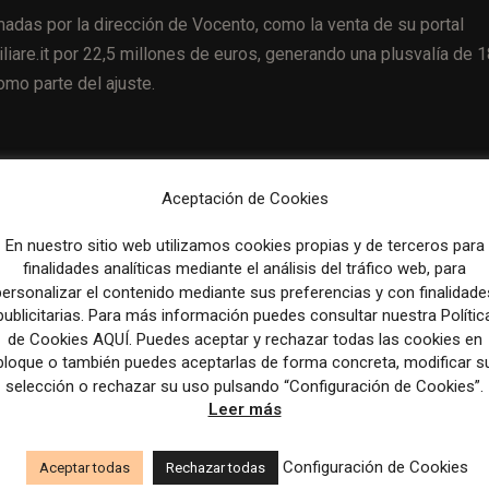
adas por la dirección de Vocento, como la venta de su portal
liare.it por 22,5 millones de euros, generando una plusvalía de 
mo parte del ajuste.
Aceptación de Cookies
Artículo sig
de
Mail crosses 250,000 digital subscribers and appoints first g
En nuestro sitio web utilizamos cookies propias y de terceros para
women’s editor – Press Ga
finalidades analíticas mediante el análisis del tráfico web, para
personalizar el contenido mediante sus preferencias y con finalidade
publicitarias. Para más información puedes consultar nuestra Polític
de Cookies AQUÍ. Puedes aceptar y rechazar todas las cookies en
bloque o también puedes aceptarlas de forma concreta, modificar s
selección o rechazar su uso pulsando “Configuración de Cookies”.
Leer más
Configuración de Cookies
Aceptar todas
Rechazar todas