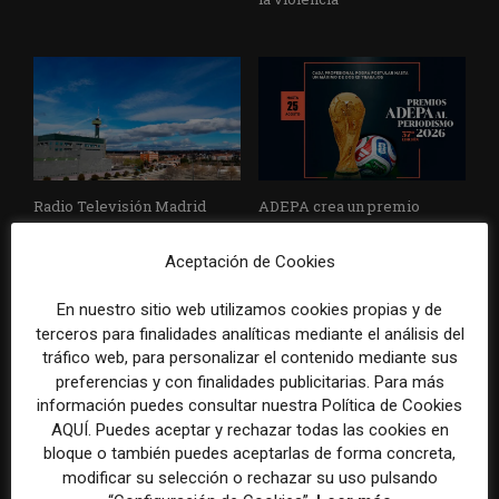
Radio Televisión Madrid
ADEPA crea un premio
establece un sistema de
especial para la mejor
control para el uso de la
cobertura periodística del
Aceptación de Cookies
inteligencia artificial
Mundial 2026
En nuestro sitio web utilizamos cookies propias y de
terceros para finalidades analíticas mediante el análisis del
tráfico web, para personalizar el contenido mediante sus
preferencias y con finalidades publicitarias. Para más
información puedes consultar nuestra Política de Cookies
DEJA UNA RESPUESTA
AQUÍ. Puedes aceptar y rechazar todas las cookies en
bloque o también puedes aceptarlas de forma concreta,
modificar su selección o rechazar su uso pulsando