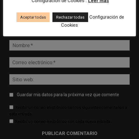
“Configuración de Cookies”.
Leer más
Configuración de
Aceptar todas
Rechazar todas
Cookies
Comentario:
Nomb
Corr
elect
Sitio
web:
Guardar mis datos para la próxima vez que comente
Recibir un correo electrónico con los siguientes comentarios a
esta entrada.
Recibir un correo electrónico con cada nueva entrada.