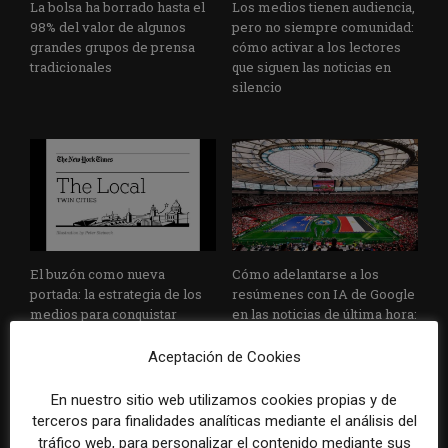
La bolsa ha borrado hasta el
Los medios tienen audiencia,
98% del valor de algunos
pero no siempre comunidad:
grandes grupos de prensa
cómo activar a los lectores
tradicionales
que siguen las noticias en
silencio
El buzón como nueva
Cómo adelantarse a los
portada: la estrategia de los
resúmenes con IA de Google
medios para conquistar
en las noticias de última hora:
ciudad a ciudad
el ejemplo de USA Today
durante el Mundial de...
Aceptación de Cookies
En nuestro sitio web utilizamos cookies propias y de
terceros para finalidades analíticas mediante el análisis del
tráfico web, para personalizar el contenido mediante sus