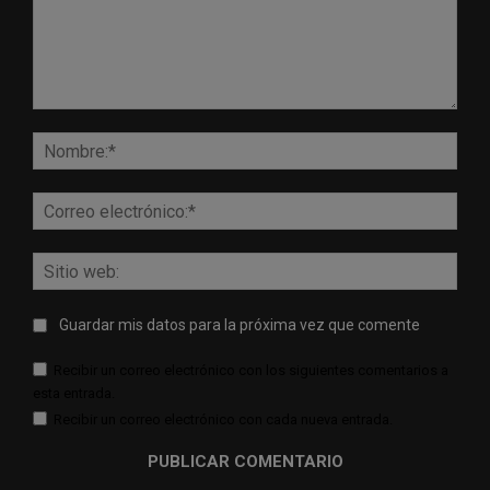
Comentario:
Nomb
Corr
elect
Sitio
web:
Guardar mis datos para la próxima vez que comente
Recibir un correo electrónico con los siguientes comentarios a
esta entrada.
Recibir un correo electrónico con cada nueva entrada.