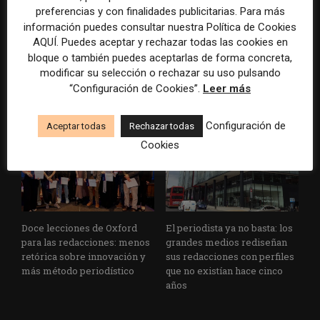
preferencias y con finalidades publicitarias. Para más
información puedes consultar nuestra Política de Cookies
AQUÍ. Puedes aceptar y rechazar todas las cookies en
bloque o también puedes aceptarlas de forma concreta,
Cuando el lector ya no llega
Usar la IA solo para producir
modificar su selección o rechazar su uso pulsando
al medio, el medio tiene que
más rápido no transformará
“Configuración de Cookies”.
Leer más
llegar a sus rutinas
el periodismo
Configuración de
Aceptar todas
Rechazar todas
Cookies
Doce lecciones de Oxford
El periodista ya no basta: los
para las redacciones: menos
grandes medios rediseñan
retórica sobre innovación y
sus redacciones con perfiles
más método periodístico
que no existían hace cinco
años