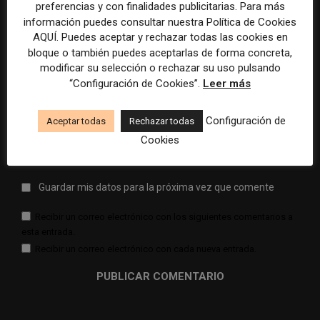
preferencias y con finalidades publicitarias. Para más
información puedes consultar nuestra Política de Cookies
AQUÍ. Puedes aceptar y rechazar todas las cookies en
bloque o también puedes aceptarlas de forma concreta,
Comentario:
modificar su selección o rechazar su uso pulsando
Nomb
“Configuración de Cookies”.
Leer más
Corr
Configuración de
Aceptar todas
Rechazar todas
elect
Cookies
Sitio
web:
Guardar mis datos para la próxima vez que comente
Recibir un correo electrónico con los siguientes comentarios a
esta entrada.
Recibir un correo electrónico con cada nueva entrada.