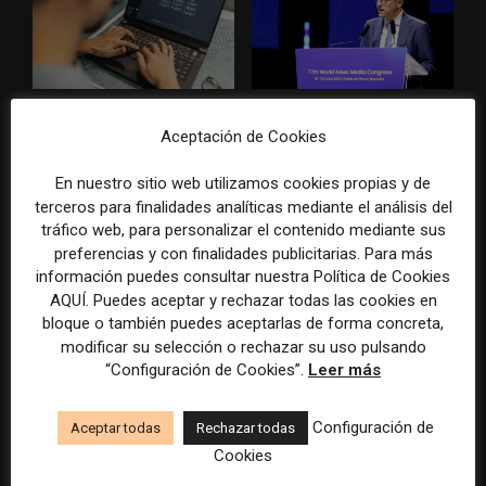
Veinte ejemplos de uso de la
A.G. Sulzberger: «La
IA en redacciones, productos
inteligencia artificial necesita
Aceptación de Cookies
y negocios periodísticos
al periodismo, pero puede
destruir su modelo
En nuestro sitio web utilizamos cookies propias y de
económico»
terceros para finalidades analíticas mediante el análisis del
tráfico web, para personalizar el contenido mediante sus
preferencias y con finalidades publicitarias. Para más
información puedes consultar nuestra Política de Cookies
AQUÍ. Puedes aceptar y rechazar todas las cookies en
bloque o también puedes aceptarlas de forma concreta,
modificar su selección o rechazar su uso pulsando
“Configuración de Cookies”.
Leer más
IA, aliada estratégica del
La IA obliga a reorganizar el
emprendimiento
trabajo editorial, la
Configuración de
Aceptar todas
Rechazar todas
periodístico
trazabilidad y la relación con
Cookies
el lector, según el último