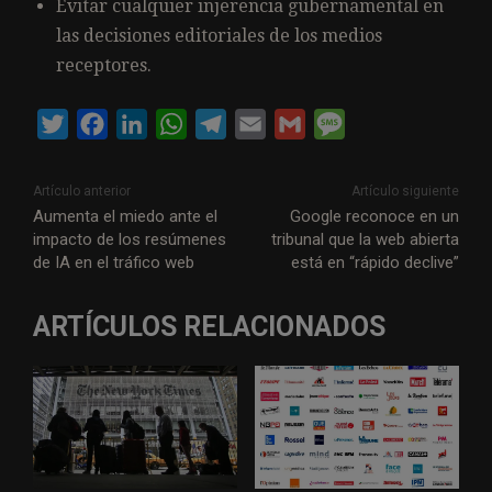
Evitar cualquier injerencia gubernamental en
las decisiones editoriales de los medios
receptores.
T
F
L
W
T
E
G
M
w
a
i
h
e
m
m
e
i
c
n
a
l
a
a
s
Artículo anterior
Artículo siguiente
t
e
k
t
e
i
i
s
Aumenta el miedo ante el
Google reconoce en un
impacto de los resúmenes
tribunal que la web abierta
t
b
e
s
g
l
l
a
de IA en el tráfico web
está en “rápido declive”
e
o
d
A
r
g
r
o
I
p
a
e
ARTÍCULOS RELACIONADOS
k
n
p
m