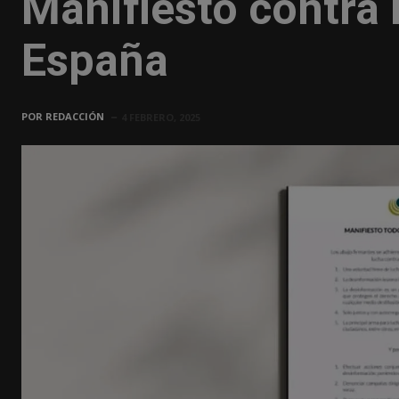
Manifiesto contra
España
POR
REDACCIÓN
4 FEBRERO, 2025