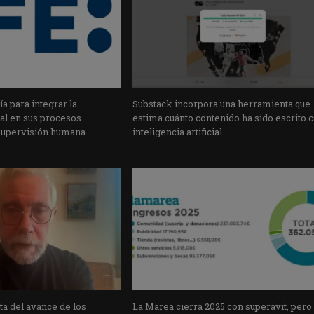
a para integrar la
Substack incorpora una herramienta que
cial en sus procesos
estima cuánto contenido ha sido escrito 
supervisión humana
inteligencia artificial
a del avance de los
La Marea cierra 2025 con superávit, pero