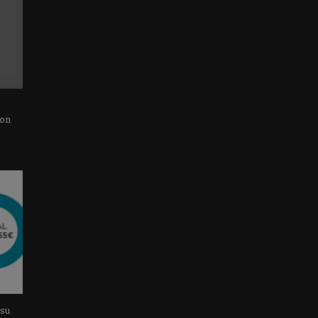
con
 su