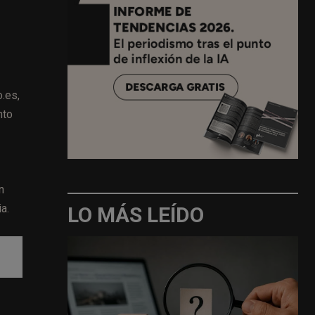
.es,
nto
n
a.
LO MÁS LEÍDO