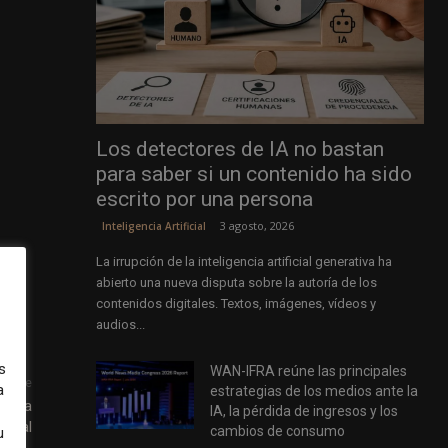
Los detectores de IA no bastan
para saber si un contenido ha sido
escrito por una persona
3 agosto, 2026
Inteligencia Artificial
La irrupción de la inteligencia artificial generativa ha
abierto una nueva disputa sobre la autoría de los
contenidos digitales. Textos, imágenes, vídeos y
audios...
s
WAN-IFRA reúne las principales
uiente
a
estrategias de los medios ante la
de la
IA, la pérdida de ingresos y los
ficial
cambios de consumo
u