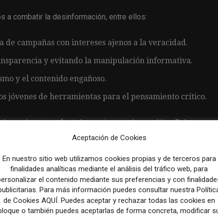
 a combatir la desinformación, entre ellos:
a de campañas con intereses ajenos a la veracidad.
ansparencia y evitando la manipulación informativa.
smo y el contenido engañoso.
 los jóvenes de herramientas para el pensamiento crítico.
l y su deterioro afecta la convivencia democrática. Solo con un
, ha declarado Aletxu Echevarría, presidente de la Fundación.
Aceptación de Cookies
En nuestro sitio web utilizamos cookies propias y de terceros para
finalidades analíticas mediante el análisis del tráfico web, para
personalizar el contenido mediante sus preferencias y con finalidade
Artículo sig
publicitarias. Para más información puedes consultar nuestra Polític
s
Los medios buscan nuevas estrategias ante la caída 
de Cookies AQUÍ. Puedes aceptar y rechazar todas las cookies en
publicidad y el auge de la inteligencia arti
bloque o también puedes aceptarlas de forma concreta, modificar s