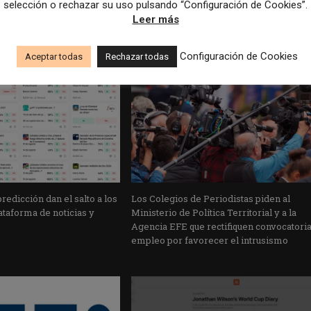
selección o rechazar su uso pulsando “Configuración de Cookies”.
Leer más
Configuración de Cookies
Aceptar todas
Rechazar todas
edicción dan el salto a los
Los Colegios de Periodistas piden al
taforma de noticias y
Ministerio de Política Territorial y a la
Agencia EFE que rectifiquen convocatori
empleo por favorecer el intrusismo